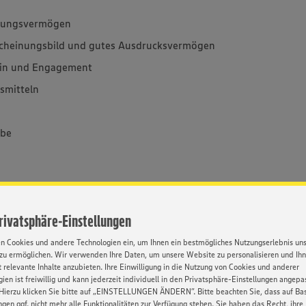
hlungsvermögen
rscheinungsbild und gutes Ausdrucksvermögen
ein und Engagement
smitteln
abe
. Dabei durchläufst du abwechslungsreiche
Privatsphäre-Einstellungen
bildung beginnst du überdies mit deiner
K), die du dann nach drei Jahren mit einer
en Cookies und andere Technologien ein, um Ihnen ein bestmögliches Nutzungserlebnis un
zu ermöglichen. Wir verwenden Ihre Daten, um unsere Website zu personalisieren und Ih
indem du dann gleich auch noch das dritte
 relevante Inhalte anzubieten. Ihre Einwilligung in die Nutzung von Cookies und anderer
el (m/w/d) dranhängst oder die
ien ist freiwillig und kann jederzeit individuell in den Privatsphäre-Einstellungen angepa
Verkäufer (m/w/d) ablegst. Ganz schön fresh,
Hierzu klicken Sie bitte auf „EINSTELLUNGEN ÄNDERN”. Bitte beachten Sie, dass auf Basi
ngen ggf. nicht mehr alle Funktionalitäten zur Verfügung stehen. Sie haben das Recht, ihre