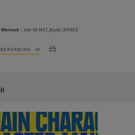
0 Werneck
- Job-ID NST_Azubi-391453
OBEWERBUNG
MEHR
eit