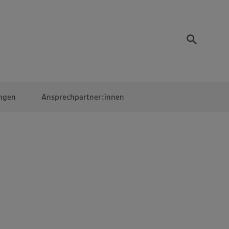
ngen
Ansprechpartner:innen
Mitarbeiter:innen
EDEKA Campus
Digitales Lernen
Veranstaltungen &
Wettbewerbe