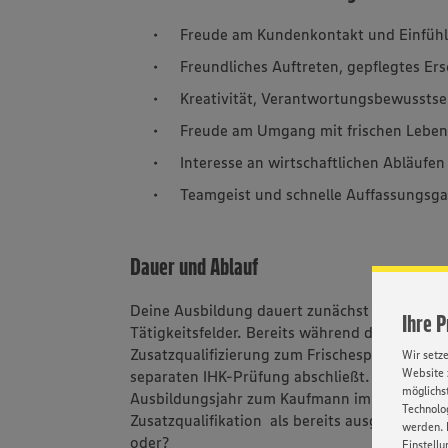
Freude am Kundenkontakt und Einfü
Freundliches Auftreten, gepflegtes E
Kreativität, Verantwortungsbewussts
Freude am Umgang mit frischen Leben
Interesse an wirtschaftlichen Abläufen
Teamgeist und schnelle Auffassungsg
Dauer und Ablauf
Deine Ausbildung dauert zunächst zwei Jahre
Ihre 
Tätigkeitsfelder. Bereits während deiner Aus
Zusatzqualifizierung zum Frischespezialist (IH
Wir setz
Website 
separaten IHK-Prüfung abschließt. Entweder 
möglichst
Ausbildungsjahr zum Kaufmann im Einzelhand
Technolog
Zusatzqualifikation als bereits ausgelernter 
werden. 
oder?
Einstellu