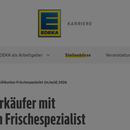
KARRIERE
DEKA als Arbeitgeber
Stellenbörse
Veranstaltu
e
EKA
Berufseinsteiger:innen
Arbeitgeber im
Berufserfahrene
ifikation Frischespezialist (m/w/d) 2026
Überblick
raktikum
Traineeprogramme
Berufe@EDEKA
rkäufer mit
EDEKA-Zentrale
en
duktion
Direkteinstieg
Selbstständig mit EDEKA
EDEKA Fruchtkontor
ntätigkeit
Noch Fragen?
 Frischespezialist
EDEKA Foodservice
EDEKA-
Regionalgesellschaften