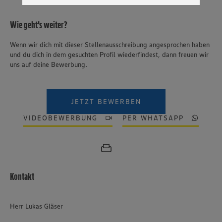
genannten Dienste Ihre Daten verarbeiten. Weitere
Informationen zur Nutzung der Dienste finden Sie in
Wie geht's weiter?
unseren Datenschutzhinweisen sowie in unserer Cookie
Policy unter den Stichworten „YouTube” und „Vimeo”.
Wenn wir dich mit dieser Stellenausschreibung angesprochen haben
und du dich in dem gesuchten Profil wiederfindest, dann freuen wir
uns auf deine Bewerbung.
JETZT BEWERBEN
VIDEOBEWERBUNG
PER WHATSAPP
Kontakt
Herr Lukas Gläser