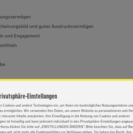
hlungsvermögen
rscheinungsbild und gutes Ausdrucksvermögen
ein und Engagement
smitteln
abe
Privatsphäre-Einstellungen
. Dabei durchläufst du abwechslungsreiche
bildung beginnst du überdies mit deiner
en Cookies und andere Technologien ein, um Ihnen ein bestmögliches Nutzungserlebnis un
zu ermöglichen. Wir verwenden Ihre Daten, um unsere Website zu personalisieren und Ih
K), die du dann nach drei Jahren mit einer
 relevante Inhalte anzubieten. Ihre Einwilligung in die Nutzung von Cookies und anderer
indem du dann gleich auch noch das dritte
ien ist freiwillig und kann jederzeit individuell in den Privatsphäre-Einstellungen angepa
el (m/w/d) dranhängst oder die
Hierzu klicken Sie bitte auf „EINSTELLUNGEN ÄNDERN”. Bitte beachten Sie, dass auf Basi
Verkäufer (m/w/d) ablegst. Ganz schön fresh,
ngen ggf. nicht mehr alle Funktionalitäten zur Verfügung stehen. Sie haben das Recht, ihre