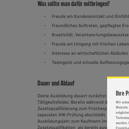
Was sollte man dafür mitbringen?
Freude am Kundenkontakt und Einfü
Freundliches Auftreten, gepflegtes E
Kreativität, Verantwortungsbewussts
Freude am Umgang mit frischen Leben
Interesse an wirtschaftlichen Abläufen
Teamgeist und schnelle Auffassungsg
Dauer und Ablauf
Ihre 
Deine Ausbildung dauert zunächst zwei Jahre
Tätigkeitsfelder. Bereits während deiner Aus
Wir setz
Website 
Zusatzqualifizierung zum Frischespezialist (IH
möglichst
separaten IHK-Prüfung abschließt. Entweder 
Technolog
Ausbildungsjahr zum Kaufmann im Einzelhand
werden. 
Zusatzqualifikation als bereits ausgelernter 
Einstellu