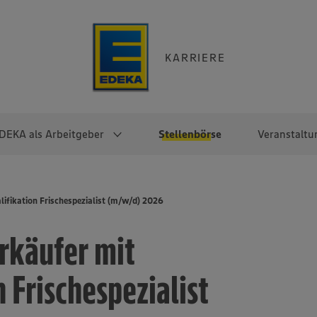
KARRIERE
DEKA als Arbeitgeber
Stellenbörse
Veranstaltu
e
EKA
Berufseinsteiger:innen
Arbeitgeber im
Berufserfahrene
ifikation Frischespezialist (m/w/d) 2026
Überblick
raktikum
Traineeprogramme
Berufe@EDEKA
rkäufer mit
EDEKA-Zentrale
en
duktion
Direkteinstieg
Selbstständig mit EDEKA
EDEKA Fruchtkontor
ntätigkeit
Noch Fragen?
 Frischespezialist
EDEKA Foodservice
EDEKA-
Regionalgesellschaften