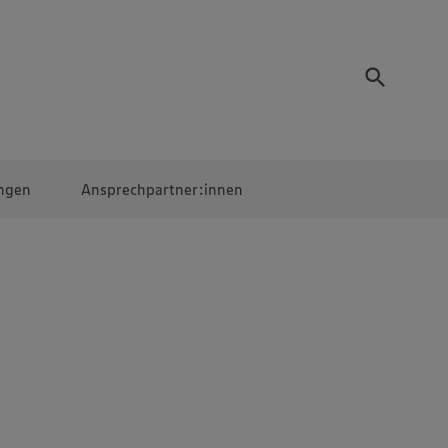
ngen
Ansprechpartner:innen
Mitarbeiter:innen
EDEKA Campus
Digitales Lernen
Veranstaltungen &
Wettbewerbe