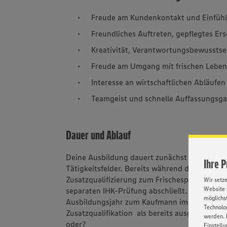
Freude am Kundenkontakt und Einfü
Freundliches Auftreten, gepflegtes E
Kreativität, Verantwortungsbewussts
Freude am Umgang mit frischen Leben
Interesse an wirtschaftlichen Abläufen
Teamgeist und schnelle Auffassungsg
Dauer und Ablauf
Deine Ausbildung dauert zunächst zwei Jahre
Ihre 
Tätigkeitsfelder. Bereits während deiner Aus
Zusatzqualifizierung zum Frischespezialist (IH
Wir setz
Website 
separaten IHK-Prüfung abschließt. Entweder 
möglichst
Ausbildungsjahr zum Kaufmann im Einzelhand
Technolog
Zusatzqualifikation als bereits ausgelernter 
werden. 
oder?
Einstellu