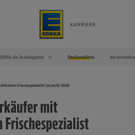
KARRIERE
DEKA als Arbeitgeber
Stellenbörse
Veranstaltu
e
EKA
Berufseinsteiger:innen
Arbeitgeber im
Berufserfahrene
ifikation Frischespezialist (m/w/d) 2026
Überblick
raktikum
Traineeprogramme
Berufe@EDEKA
rkäufer mit
EDEKA-Zentrale
en
duktion
Direkteinstieg
Selbstständig mit EDEKA
EDEKA Fruchtkontor
ntätigkeit
Noch Fragen?
 Frischespezialist
EDEKA Foodservice
EDEKA-
Regionalgesellschaften