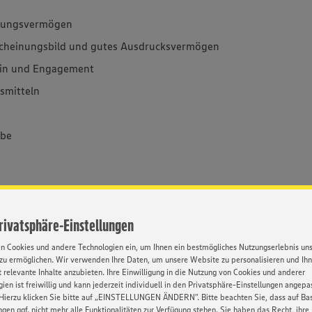
hlungsvermögen
rscheinungsbild und gutes Ausdrucksvermögen
ein und Engagement
smitteln
abe
. Dabei durchläufst du abwechslungsreiche
Privatsphäre-Einstellungen
bildung beginnst du überdies mit deiner
K), die du dann nach drei Jahren mit einer
en Cookies und andere Technologien ein, um Ihnen ein bestmögliches Nutzungserlebnis un
zu ermöglichen. Wir verwenden Ihre Daten, um unsere Website zu personalisieren und Ih
indem du dann gleich auch noch das dritte
 relevante Inhalte anzubieten. Ihre Einwilligung in die Nutzung von Cookies und anderer
el (m/w/d) dranhängst oder die
ien ist freiwillig und kann jederzeit individuell in den Privatsphäre-Einstellungen angepa
Verkäufer (m/w/d) ablegst. Ganz schön fresh,
Hierzu klicken Sie bitte auf „EINSTELLUNGEN ÄNDERN”. Bitte beachten Sie, dass auf Basi
ngen ggf. nicht mehr alle Funktionalitäten zur Verfügung stehen. Sie haben das Recht, ihre