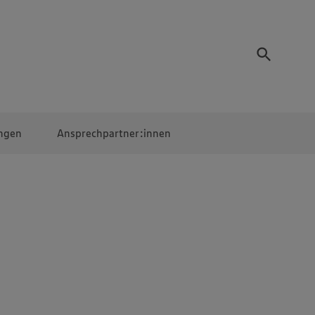
ngen
Ansprechpartner:innen
Mitarbeiter:innen
EDEKA Campus
Digitales Lernen
Veranstaltungen &
Wettbewerbe