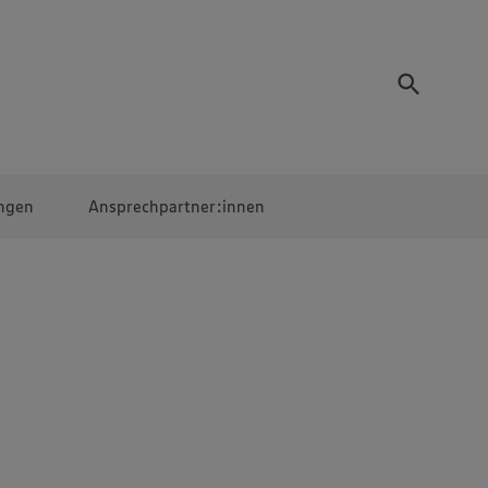
ngen
Ansprechpartner:innen
Mitarbeiter:innen
EDEKA Campus
Digitales Lernen
Veranstaltungen &
Wettbewerbe