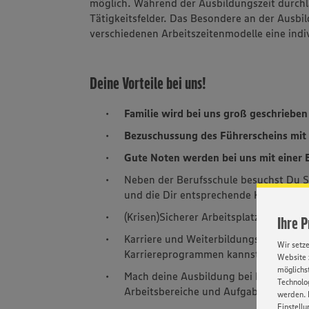
möglich. Während der Ausbildungszeit durchl
Tätigkeitsfelder. Das Besondere an der Ausbil
verschiedenen Arbeitszeitenmodelle eine indi
Deine Vorteile bei uns!
Familie wird bei uns groß geschriebe
Bezuschussung des Führerscheins mit
Gute Noten werden bei uns mit einer
Neben der Berufsschule besuchst Du S
und die Dir entsprechende Kenntnisse f
(Krisen)Sicherer Arbeitsplatz – geges
Ihre 
Karriere und Weiterbildungsmöglichkei
Wir setz
Karriereprogrammen kannst Du bei un
Website 
möglichst
Mach deine Ausbildung bei EDEKA und l
Technolog
Arbeitsbereiche und Aufgaben zeigen D
werden. 
Einstellu