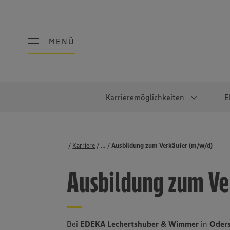
MENÜ
MENÜ
Karrieremöglichkeiten
E
Schüler:innen
Warum EDEKA?
Studierend
Berufe@ED
Karriere
...
Stellenbörse
Ausbildung zum Verkäufer (m/w/d)
Ausbildung & Duales Studium
Work-Life-Balance
Studentisches P
Einzelhandel
Ausbildung zum Ve
Schülerpraktikum
Faires Gehalt
Abschlussarbeit
Lebensmittelpro
Diversität
Werkstudierende
Lager & Logistik
Noch Fragen?
IT
Bei
EDEKA Lechertshuber & Wimmer
in
Oders