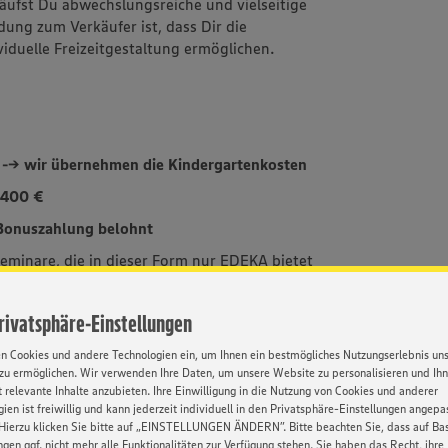
äufst Du abwechslungsreiche und vielseitige
dung zum Verkäufer ist, dass Dir die
viduelle Freizeitgestaltung ermöglichen.
n --> wir übernehmen die Kindergartenkosten
 400 €
 Bonuszahlung belohnt
eminare, die in dieser Form nur EDEKA bietet
ür die Praxis liefern.
sen wird immer
Privatsphäre-Einstellungen
ten – Mit Herz, Fleiß & unseren
en Cookies und andere Technologien ein, um Ihnen ein bestmögliches Nutzungserlebnis un
s alles werden
zu ermöglichen. Wir verwenden Ihre Daten, um unsere Website zu personalisieren und Ih
 relevante Inhalte anzubieten. Ihre Einwilligung in die Nutzung von Cookies und anderer
erne Dich selber kennen - die vielfältigen
ien ist freiwillig und kann jederzeit individuell in den Privatsphäre-Einstellungen angepa
ir, wer Du bist!
Hierzu klicken Sie bitte auf „EINSTELLUNGEN ÄNDERN”. Bitte beachten Sie, dass auf Basi
ngen ggf. nicht mehr alle Funktionalitäten zur Verfügung stehen. Sie haben das Recht, ihre