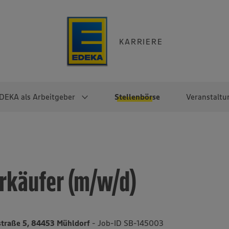
KARRIERE
DEKA als Arbeitgeber
Stellenbörse
Veranstaltu
e
EKA
Berufseinsteiger:innen
Arbeitgeber im
Berufserfahrene
Überblick
raktikum
Traineeprogramme
Berufe@EDEKA
rkäufer (m/w/d)
EDEKA-Zentrale
en
duktion
Direkteinstieg
Selbstständig mit EDEKA
EDEKA Fruchtkontor
ntätigkeit
Noch Fragen?
EDEKA Foodservice
EDEKA-
traße 5, 84453 Mühldorf
- Job-ID SB-145003
Regionalgesellschaften