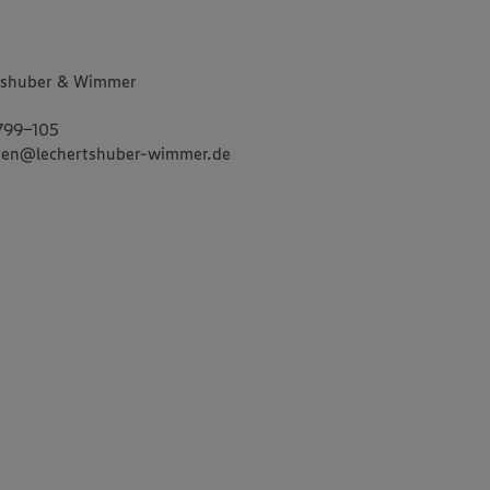
tshuber & Wimmer
799-105
gruen@lechertshuber-wimmer.de