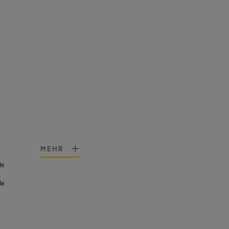
MEHR
de
de