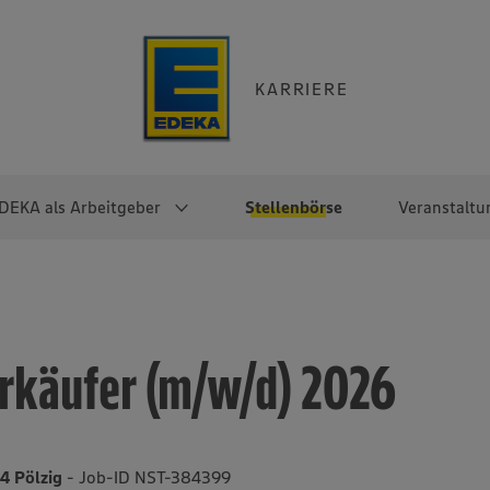
KARRIERE
DEKA als Arbeitgeber
Stellenbörse
Veranstaltu
e
EKA
Berufseinsteiger:innen
Arbeitgeber im
Berufserfahrene
Überblick
raktikum
Traineeprogramme
Berufe@EDEKA
rkäufer (m/w/d) 2026
EDEKA-Zentrale
en
duktion
Direkteinstieg
Selbstständig mit EDEKA
EDEKA Fruchtkontor
ntätigkeit
Noch Fragen?
EDEKA Foodservice
EDEKA-
4 Pölzig
- Job-ID NST-384399
Regionalgesellschaften