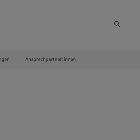
ngen
Ansprechpartner:innen
Mitarbeiter:innen
EDEKA Campus
Digitales Lernen
Veranstaltungen &
Wettbewerbe