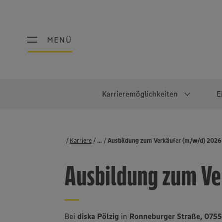
MENÜ
MENÜ
Karrieremöglichkeiten
E
Schüler:innen
Warum EDEKA?
Studierend
Berufe@ED
Karriere
...
Stellenbörse
Ausbildung zum Verkäufer (m/w/d) 2026
Ausbildung & Duales Studium
Work-Life-Balance
Studentisches P
Einzelhandel
Ausbildung zum Ve
Schülerpraktikum
Faires Gehalt
Abschlussarbeit
Lebensmittelpro
Diversität
Werkstudierende
Lager & Logistik
Noch Fragen?
IT
Bei
diska Pölzig
in
Ronneburger Straße, 0755