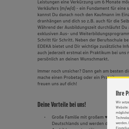
Leistungen eine Verkürzung um 6 Monate mög
Verkäufers (m/w/d) - ein Fundament für eine 
kannst Du danach noch den Kaufmann im Einze
dranhängen und dich so z.B. auch für die Sel
Während der Ausbildungszeit durchläufst Du 
exklusiven Aus- und Weiterbildungsprogramm
Schritt für Schritt. Neben der Berufsschule b
EDEKA bietet und Dir wichtige zusätzliche Inf
auch jederzeit erstmal ein Praktikum bei uns
persönlich an deinen Wunschmarkt.
Immer noch unsicher? Dann geh am besten di
mache einen Probetag oder ein Praktikum aus. 
freuen uns auf dich!
Ihre 
Wir setz
Deine Vorteile bei uns!
Website 
möglichst
Große Familie mit großem ♥ – Wir sin
Technolog
Deutschlands und werden dich mit unse
werden. 
Einstellu