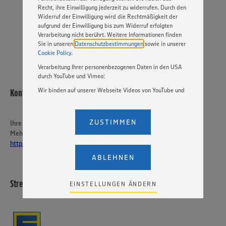
Recht, ihre Einwilligung jederzeit zu widerrufen. Durch den
JETZT BEWERBEN
Widerruf der Einwilligung wird die Rechtmäßigkeit der
aufgrund der Einwilligung bis zum Widerruf erfolgten
VIDEOBEWERBUNG
Verarbeitung nicht berührt. Weitere Informationen finden
Sie in unseren
Datenschutzbestimmungen
sowie in unserer
Cookie Policy
.
Verarbeitung Ihrer personenbezogenen Daten in den USA
durch YouTube und Vimeo:
Wir binden auf unserer Webseite Videos von YouTube und
Kontakt
Vimeo ein. Wenn Sie auf „Zustimmen” klicken, ohne die
Einstellungen bezüglich YouTube und Vimeo zu ändern,
willigen Sie im Sinne des Art. 49 Abs. 1 Satz 1 lit. a) DSGVO
ZUSTIMMEN
Ihre Ansprechperson
ein, dass Ihre Daten (IP-Adresse, Zeitstempel, ggf.
Mehr über EDEKA Südwest:
Nutzerverhalten auf unserer Webseite) an die Anbieter der
https://karriere-edeka.de/
Dienste YouTube und Vimeo in den USA übermittelt und
dort verarbeitet werden. Der EuGH sieht die USA als Land
ABLEHNEN
mit einem nach europäischen Standards nicht
angemessenen Datenschutzniveau an. Es besteht das
Risiko eines Zugriffs durch US-amerikanische Behörden.
Strese Viktor e.K.
EINSTELLUNGEN ÄNDERN
Zudem wissen wir nicht genau, wie die Anbieter der
genannten Dienste Ihre Daten verarbeiten. Weitere
Informationen zur Nutzung der Dienste finden Sie in
unseren Datenschutzhinweisen sowie in unserer Cookie