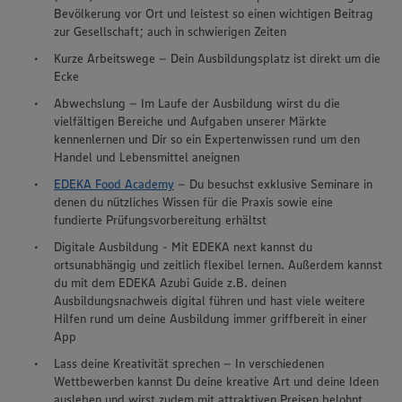
Bevölkerung vor Ort und leistest so einen wichtigen Beitrag
zur Gesellschaft; auch in schwierigen Zeiten
Kurze Arbeitswege – Dein Ausbildungsplatz ist direkt um die
Ecke
Abwechslung – Im Laufe der Ausbildung wirst du die
vielfältigen Bereiche und Aufgaben unserer Märkte
kennenlernen und Dir so ein Expertenwissen rund um den
Handel und Lebensmittel aneignen
EDEKA Food Academy
– Du besuchst exklusive Seminare in
denen du nützliches Wissen für die Praxis sowie eine
fundierte Prüfungsvorbereitung erhältst
Digitale Ausbildung - Mit EDEKA next kannst du
ortsunabhängig und zeitlich flexibel lernen. Außerdem kannst
du mit dem EDEKA Azubi Guide z.B. deinen
Ausbildungsnachweis digital führen und hast viele weitere
Hilfen rund um deine Ausbildung immer griffbereit in einer
App
Lass deine Kreativität sprechen – In verschiedenen
Wir setzen Cookies und andere Technologien ein, um Ihnen
Wettbewerben kannst Du deine kreative Art und deine Ideen
ein bestmögliches Nutzungserlebnis unserer Website zu
ausleben und wirst zudem mit attraktiven Preisen belohnt