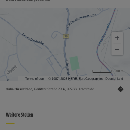
200 m
Terms of use
© 1987–2026 HERE, EuroGeographics, Deutschland
diska Hirschfelde
, Görlitzer Straße 29 A, 02788 Hirschfelde
Weitere Stellen