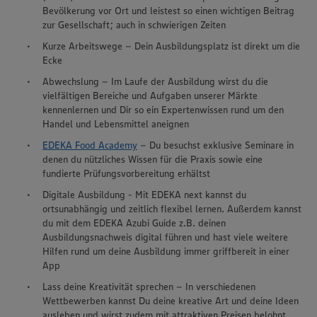
Bevölkerung vor Ort und leistest so einen wichtigen Beitrag
zur Gesellschaft; auch in schwierigen Zeiten
Kurze Arbeitswege – Dein Ausbildungsplatz ist direkt um die
Ecke
Abwechslung – Im Laufe der Ausbildung wirst du die
vielfältigen Bereiche und Aufgaben unserer Märkte
kennenlernen und Dir so ein Expertenwissen rund um den
Handel und Lebensmittel aneignen
EDEKA Food Academy
– Du besuchst exklusive Seminare in
denen du nützliches Wissen für die Praxis sowie eine
fundierte Prüfungsvorbereitung erhältst
Digitale Ausbildung - Mit EDEKA next kannst du
ortsunabhängig und zeitlich flexibel lernen. Außerdem kannst
du mit dem EDEKA Azubi Guide z.B. deinen
Ausbildungsnachweis digital führen und hast viele weitere
Hilfen rund um deine Ausbildung immer griffbereit in einer
App
Lass deine Kreativität sprechen – In verschiedenen
Wir setzen Cookies und andere Technologien ein, um Ihnen
Wettbewerben kannst Du deine kreative Art und deine Ideen
ein bestmögliches Nutzungserlebnis unserer Website zu
ausleben und wirst zudem mit attraktiven Preisen belohnt