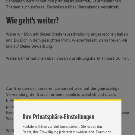
Seminaren wird neben den prüfungsrelevanten, kaufmännischen
Themen auch tieferes Fachwissen über Warenkunde vermittelt.
Wie geht's weiter?
Wenn wir Dich mit dieser Stellenausschreibung angesprochen haben
und Du Dich in dem gesuchten Profil wiederfindest, dann freuen wir
uns auf Deine Bewerbung.
Weitere Informationen über diesen Ausbildungsberuf findest Du
hier
.
Wir setzen Cookies und andere Technologien ein, um Ihnen
ein bestmögliches Nutzungserlebnis unserer Website zu
ermöglichen. Wir verwenden Ihre Daten, um unsere
Aus Gründen der besseren Lesbarkeit wird auf die gleichzeitige
Website zu personalisieren und Ihnen möglichst relevante
Inhalte anzubieten. Ihre Einwilligung in die Nutzung von
Verwendung der Sprachformen männlich, weiblich und divers
Cookies und anderer Technologien ist freiwillig und kann
(m/w/d) verzichtet. Sämtliche Personenbezeichnungen und
jederzeit individuell in den Privatsphäre-Einstellungen
personenbezogene Hauptwörter gelten gleichermaßen für alle
angepasst werden. Hierzu klicken Sie bitte auf
Geschlechter. Dies hat nur redaktionelle Gründe und beinhaltet keine
Ihre Privatsphäre-Einstellungen
„EINSTELLUNGEN ÄNDERN”. Bitte beachten Sie, dass auf
Wertung.
Basis Ihrer Einstellungen ggf. nicht mehr alle
Funktionalitäten zur Verfügung stehen. Sie haben das
Willkommen sind bei uns alle Menschen – unabhängig von
Recht, ihre Einwilligung jederzeit zu widerrufen. Durch den