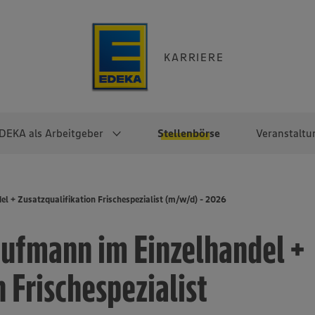
KARRIERE
DEKA als Arbeitgeber
Stellenbörse
Veranstaltu
e
EKA
Berufseinsteiger:innen
Arbeitgeber im
Berufserfahrene
 + Zusatzqualifikation Frischespezialist (m/w/d) - 2026
Überblick
raktikum
Traineeprogramme
Berufe@EDEKA
ufmann im Einzelhandel +
EDEKA-Zentrale
en
duktion
Direkteinstieg
Selbstständig mit EDEKA
EDEKA Fruchtkontor
ntätigkeit
Noch Fragen?
 Frischespezialist
EDEKA Foodservice
EDEKA-
Regionalgesellschaften