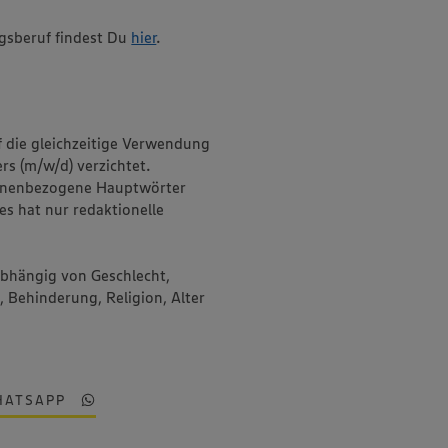
gsberuf findest Du
hier
.
f die gleichzeitige Verwendung
rs (m/w/d) verzichtet.
onenbezogene Hauptwörter
es hat nur redaktionelle
abhängig von Geschlecht,
, Behinderung, Religion, Alter
HATSAPP