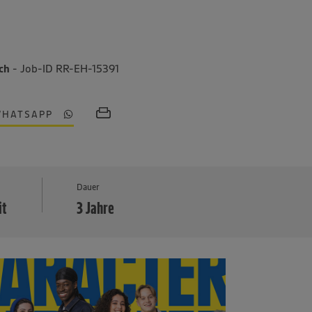
ich
- Job-ID RR-EH-15391
WHATSAPP
MEHR
Dauer
it
3 Jahre