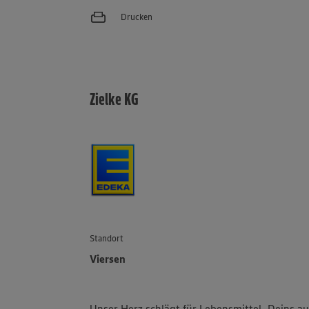
Drucken
Zielke KG
Standort
Viersen
Unser Herz schlägt für Lebensmittel. Deins a