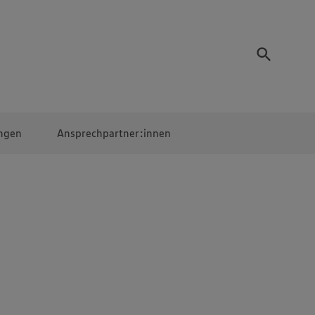
ngen
Ansprechpartner:innen
Mitarbeiter:innen
EDEKA Campus
Digitales Lernen
Veranstaltungen &
Wettbewerbe