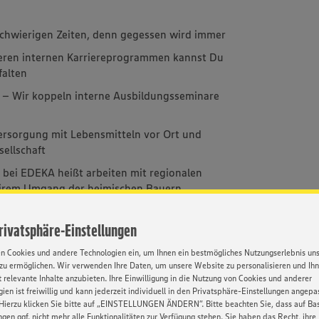
 schwierigen Zeiten, denn gegessen wird immer
eren internen Karriereprogrammen kannst Du
falten
 – Wir koppeln interne Ausbildungsseminare
 Versorgung mit Lebensmitteln vor Ort und
sellschaft
 bei EDEKA heißt arbeiten mit regionalen
airem Umgang der heimischen Bauern
Privatsphäre-Einstellungen
en Cookies und andere Technologien ein, um Ihnen ein bestmögliches Nutzungserlebnis un
zu ermöglichen. Wir verwenden Ihre Daten, um unsere Website zu personalisieren und Ih
 relevante Inhalte anzubieten. Ihre Einwilligung in die Nutzung von Cookies und anderer
ien ist freiwillig und kann jederzeit individuell in den Privatsphäre-Einstellungen angepa
mfassende
Weiterbildung
Hierzu klicken Sie bitte auf „EINSTELLUNGEN ÄNDERN”. Bitte beachten Sie, dass auf Basi
narbeitung
ngen ggf. nicht mehr alle Funktionalitäten zur Verfügung stehen. Sie haben das Recht, ihre