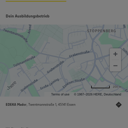
Dein Ausbildungsbetrieb
200 m
Terms of use
© 1987–2026 HERE, Deutschland
EDEKA Mader
, Twentmannstraße 1, 45141 Essen