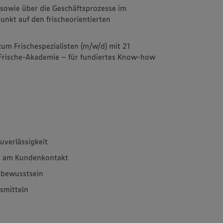
 sowie über die Geschäftsprozesse im
nkt auf den frischeorientierten
zum Frischespezialisten (m/w/d) mit 21
 Frische-Akademie – für fundiertes Know-how
uverlässigkeit
e am Kundenkontakt
sbewusstsein
smitteln