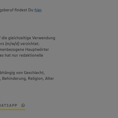
gsberuf findest Du
hier
.
f die gleichzeitige Verwendung
rs (m/w/d) verzichtet.
onenbezogene Hauptwörter
es hat nur redaktionelle
abhängig von Geschlecht,
, Behinderung, Religion, Alter
HATSAPP