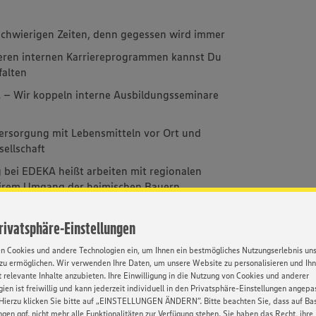
schwierigen Zeiten, denn gegessen wird immer
ren internen Karriereprogrammen kannst Du
falten
l
– Wir koppeln interne Ausbildungsseminare
Versorgung mit Lebensmitteln vor Ort und
sellschaft
 bei EDEKA heißt arbeiten mit regionalen
airem Umgang der heimischen Bauern
Privatsphäre-Einstellungen
en Cookies und andere Technologien ein, um Ihnen ein bestmögliches Nutzungserlebnis un
zu ermöglichen. Wir verwenden Ihre Daten, um unsere Website zu personalisieren und Ih
 relevante Inhalte anzubieten. Ihre Einwilligung in die Nutzung von Cookies und anderer
ien ist freiwillig und kann jederzeit individuell in den Privatsphäre-Einstellungen angepa
Gute
Ideenmanagement
Umfassende
Weiterbild
Hierzu klicken Sie bitte auf „EINSTELLUNGEN ÄNDERN”. Bitte beachten Sie, dass auf Basi
ierechancen
Einarbeitung
ngen ggf. nicht mehr alle Funktionalitäten zur Verfügung stehen. Sie haben das Recht, ihre