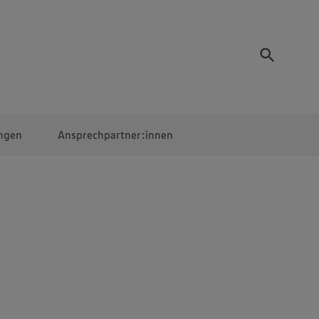
ngen
Ansprechpartner:innen
Mitarbeiter:innen
EDEKA Campus
Digitales Lernen
Veranstaltungen &
Wettbewerbe