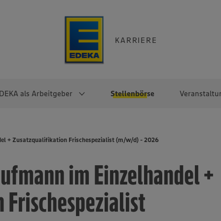
KARRIERE
DEKA als Arbeitgeber
Stellenbörse
Veranstaltu
e
EKA
Berufseinsteiger:innen
Arbeitgeber im
Berufserfahrene
 + Zusatzqualifikation Frischespezialist (m/w/d) - 2026
Überblick
raktikum
Traineeprogramme
Berufe@EDEKA
ufmann im Einzelhandel +
EDEKA-Zentrale
en
duktion
Direkteinstieg
Selbstständig mit EDEKA
EDEKA Fruchtkontor
ntätigkeit
Noch Fragen?
 Frischespezialist
EDEKA Foodservice
EDEKA-
Regionalgesellschaften