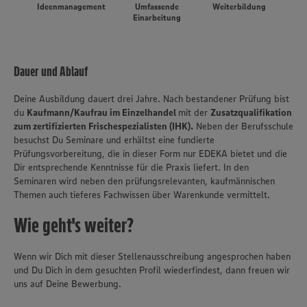
Ideenmanagement
Umfassende
Weiterbildung
Einarbeitung
Dauer und Ablauf
Deine Ausbildung dauert drei Jahre. Nach bestandener Prüfung bist
du
Kaufmann/Kaufrau im Einzelhandel
mit der
Zusatzqualifikation
zum zertifizierten Frischespezialisten (IHK).
Neben der Berufsschule
besuchst Du Seminare und erhältst eine fundierte
Prüfungsvorbereitung, die in dieser Form nur EDEKA bietet und die
Dir entsprechende Kenntnisse für die Praxis liefert. In den
Seminaren wird neben den prüfungsrelevanten, kaufmännischen
Themen auch tieferes Fachwissen über Warenkunde vermittelt.
Wie geht's weiter?
Wenn wir Dich mit dieser Stellenausschreibung angesprochen haben
und Du Dich in dem gesuchten Profil wiederfindest, dann freuen wir
uns auf Deine Bewerbung.
Wir setzen Cookies und andere Technologien ein, um Ihnen
ein bestmögliches Nutzungserlebnis unserer Website zu