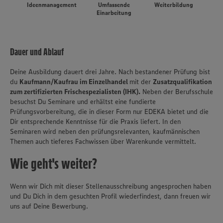
Ideenmanagement
Umfassende
Weiterbildung
Einarbeitung
Dauer und Ablauf
Deine Ausbildung dauert drei Jahre. Nach bestandener Prüfung bist
du
Kaufmann/Kaufrau im Einzelhandel
mit der
Zusatzqualifikation
zum zertifizierten Frischespezialisten (IHK).
Neben der Berufsschule
besuchst Du Seminare und erhältst eine fundierte
Prüfungsvorbereitung, die in dieser Form nur EDEKA bietet und die
Dir entsprechende Kenntnisse für die Praxis liefert. In den
Seminaren wird neben den prüfungsrelevanten, kaufmännischen
Themen auch tieferes Fachwissen über Warenkunde vermittelt.
Wie geht's weiter?
Wenn wir Dich mit dieser Stellenausschreibung angesprochen haben
und Du Dich in dem gesuchten Profil wiederfindest, dann freuen wir
uns auf Deine Bewerbung.
Wir setzen Cookies und andere Technologien ein, um Ihnen
ein bestmögliches Nutzungserlebnis unserer Website zu