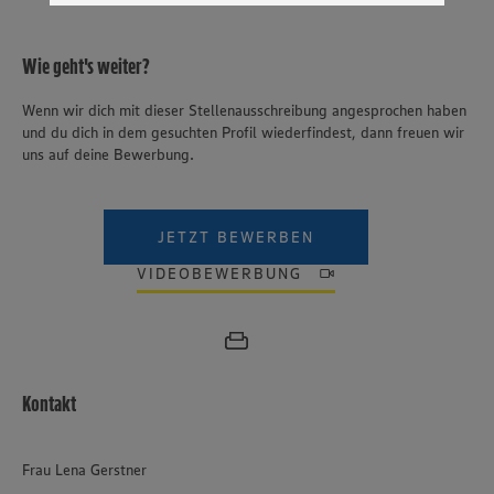
genannten Dienste Ihre Daten verarbeiten. Weitere
Informationen zur Nutzung der Dienste finden Sie in
unseren Datenschutzhinweisen sowie in unserer Cookie
Wie geht's weiter?
Policy unter den Stichworten „YouTube” und „Vimeo”.
Wenn wir dich mit dieser Stellenausschreibung angesprochen haben
und du dich in dem gesuchten Profil wiederfindest, dann freuen wir
uns auf deine Bewerbung.
JETZT BEWERBEN
VIDEOBEWERBUNG
Kontakt
Frau Lena Gerstner