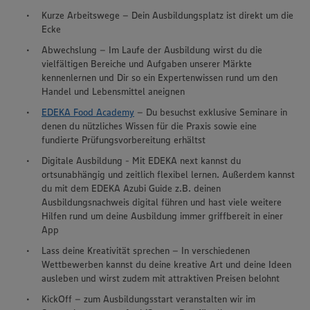
Kurze Arbeitswege – Dein Ausbildungsplatz ist direkt um die
Ecke
Abwechslung – Im Laufe der Ausbildung wirst du die
vielfältigen Bereiche und Aufgaben unserer Märkte
kennenlernen und Dir so ein Expertenwissen rund um den
Handel und Lebensmittel aneignen
EDEKA Food Academy
– Du besuchst exklusive Seminare in
denen du nützliches Wissen für die Praxis sowie eine
fundierte Prüfungsvorbereitung erhältst
Digitale Ausbildung - Mit EDEKA next kannst du
ortsunabhängig und zeitlich flexibel lernen. Außerdem kannst
du mit dem EDEKA Azubi Guide z.B. deinen
Ausbildungsnachweis digital führen und hast viele weitere
Hilfen rund um deine Ausbildung immer griffbereit in einer
App
Lass deine Kreativität sprechen – In verschiedenen
Wir setzen Cookies und andere Technologien ein, um Ihnen
Wettbewerben kannst du deine kreative Art und deine Ideen
ein bestmögliches Nutzungserlebnis unserer Website zu
ausleben und wirst zudem mit attraktiven Preisen belohnt
ermöglichen. Wir verwenden Ihre Daten, um unsere
Website zu personalisieren und Ihnen möglichst relevante
KickOff – zum Ausbildungsstart veranstalten wir im
Inhalte anzubieten. Ihre Einwilligung in die Nutzung von