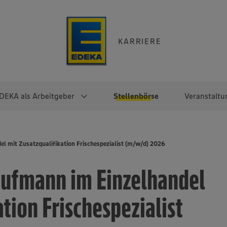
KARRIERE
DEKA als Arbeitgeber
Stellenbörse
Veranstaltu
e
EKA
Berufseinsteiger:innen
Arbeitgeber im
Berufserfahrene
l mit Zusatzqualifikation Frischespezialist (m/w/d) 2026
Überblick
raktikum
Traineeprogramme
Berufe@EDEKA
ufmann im Einzelhandel
EDEKA-Zentrale
en
duktion
Direkteinstieg
Selbstständig mit EDEKA
EDEKA Fruchtkontor
ntätigkeit
Noch Fragen?
tion Frischespezialist
EDEKA Foodservice
EDEKA-
Regionalgesellschaften