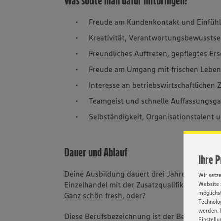
Was sollte man dafür mitbringen?
Freude am Kundenkontakt und Einfü
Kreativität, Verantwortungsbewussts
Freundliches Auftreten, gepflegtes E
Freude am Umgang mit frischen Leben
Interesse an betriebswirtschaftlich
Teamgeist und schnelle Auffassungsg
Selbständigkeit, Organisationstalent
Dauer und Ablauf
Ihre 
Deine Ausbildung dauert drei Jahre. Nach be
Wir setz
Einzelhandel mit der Zusatzqualifikation zum ze
Website 
möglichst
Ganz schön fresh, oder?
Technolog
werden. 
Diese Berufsbezeichnung ist der Beweis, dass 
Einstellu