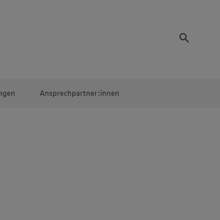
ngen
Ansprechpartner:innen
Mitarbeiter:innen
EDEKA Campus
Digitales Lernen
Veranstaltungen &
Wettbewerbe