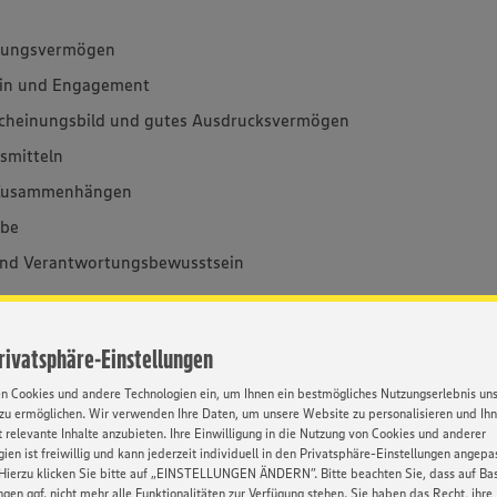
hlungsvermögen
ein und Engagement
rscheinungsbild und gutes Ausdrucksvermögen
smitteln
en Zusammenhängen
abe
 und Verantwortungsbewusstsein
Privatsphäre-Einstellungen
standener Prüfung bist du Kaufmann im
en Cookies und andere Technologien ein, um Ihnen ein bestmögliches Nutzungserlebnis un
rtifizierten Frischespezialisten (IHK) (m/w/d).
zu ermöglichen. Wir verwenden Ihre Daten, um unsere Website zu personalisieren und Ih
 relevante Inhalte anzubieten. Ihre Einwilligung in die Nutzung von Cookies und anderer
ien ist freiwillig und kann jederzeit individuell in den Privatsphäre-Einstellungen angepa
Hierzu klicken Sie bitte auf „EINSTELLUNGEN ÄNDERN”. Bitte beachten Sie, dass auf Basi
du in den frische- und serviceorientierten
ngen ggf. nicht mehr alle Funktionalitäten zur Verfügung stehen. Sie haben das Recht, ihre