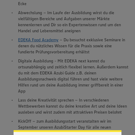
Ecke
Abwechslung – Im Laufe der Ausbildung wirst du die
vielfältigen Bereiche und Aufgaben unserer Märkte
kennenlernen und Dir so ein Expertenwissen rund um den
Handel und Lebensmittel aneignen
EDEKA Food Academy
– Du besuchst exklusive Seminare in
denen du nützliches Wissen für die Praxis sowie eine
fundierte Prüfungsvorbereitung erhältst
Digitale Ausbildung - Mit EDEKA next kannst du
ortsunabhängig und zeitlich flexibel lernen. Außerdem kannst
du mit dem EDEKA Azubi Guide z.B. deinen
Ausbildungsnachweis digital führen und hast viele weitere
Hilfen rund um deine Ausbildung immer griffbereit in einer
App
Lass deine Kreativität sprechen – In verschiedenen
Wir setzen Cookies und andere Technologien ein, um Ihnen
Wettbewerben kannst du deine kreative Art und deine Ideen
ein bestmögliches Nutzungserlebnis unserer Website zu
ausleben und wirst zudem mit attraktiven Preisen belohnt
ermöglichen. Wir verwenden Ihre Daten, um unsere
Website zu personalisieren und Ihnen möglichst relevante
KickOff – zum Ausbildungsstart veranstalten wir im
Inhalte anzubieten. Ihre Einwilligung in die Nutzung von
September unseren AzubiStarter Day für alle neuen
Cookies und anderer Technologien ist freiwillig und kann
Auszubildenden mit spannenden Vorträgen und