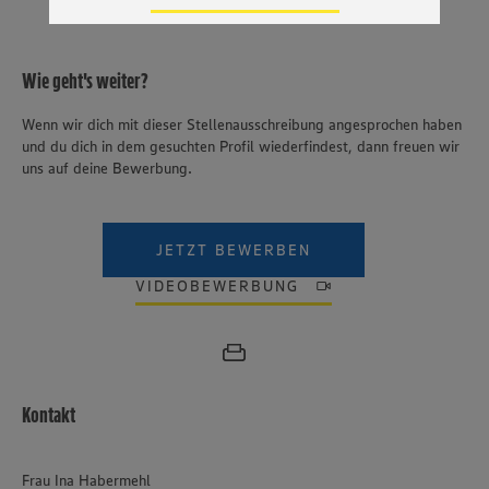
Zudem wissen wir nicht genau, wie die Anbieter der
genannten Dienste Ihre Daten verarbeiten. Weitere
Informationen zur Nutzung der Dienste finden Sie in
unseren Datenschutzhinweisen sowie in unserer Cookie
Wie geht's weiter?
Policy unter den Stichworten „YouTube” und „Vimeo”.
Wenn wir dich mit dieser Stellenausschreibung angesprochen haben
und du dich in dem gesuchten Profil wiederfindest, dann freuen wir
uns auf deine Bewerbung.
JETZT BEWERBEN
VIDEOBEWERBUNG
Kontakt
Frau Ina Habermehl