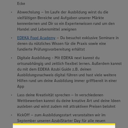
Ecke
Abwechslung – Im Laufe der Ausbildung wirst du die
vielfältigen Bereiche und Aufgaben unserer Märkte
kennenlernen und Dir so ein Expertenwissen rund um den
Handel und Lebensmittel aneignen
EDEKA Food Academy
– Du besuchst exklusive Seminare in
denen du nützliches Wissen für die Praxis sowie eine
fundierte Prüfungsvorbereitung erhältst
Digitale Ausbildung - Mit EDEKA next kannst du
ortsunabhängig und zeitlich flexibel lernen. Außerdem kannst
du mit dem EDEKA Azubi Guide z.B. deinen
Ausbildungsnachweis digital führen und hast viele weitere
Hilfen rund um deine Ausbildung immer griffbereit in einer
App
Lass deine Kreativität sprechen – In verschiedenen
Wir setzen Cookies und andere Technologien ein, um Ihnen
Wettbewerben kannst du deine kreative Art und deine Ideen
ein bestmögliches Nutzungserlebnis unserer Website zu
ausleben und wirst zudem mit attraktiven Preisen belohnt
ermöglichen. Wir verwenden Ihre Daten, um unsere
Website zu personalisieren und Ihnen möglichst relevante
KickOff – zum Ausbildungsstart veranstalten wir im
Inhalte anzubieten. Ihre Einwilligung in die Nutzung von
September unseren AzubiStarter Day für alle neuen
Cookies und anderer Technologien ist freiwillig und kann
Auszubildenden mit spannenden Vorträgen und