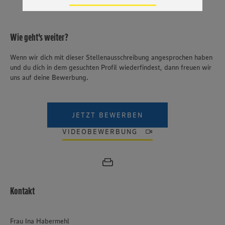
Zudem wissen wir nicht genau, wie die Anbieter der
genannten Dienste Ihre Daten verarbeiten. Weitere
Informationen zur Nutzung der Dienste finden Sie in
unseren Datenschutzhinweisen sowie in unserer Cookie
Wie geht's weiter?
Policy unter den Stichworten „YouTube” und „Vimeo”.
Wenn wir dich mit dieser Stellenausschreibung angesprochen haben
und du dich in dem gesuchten Profil wiederfindest, dann freuen wir
uns auf deine Bewerbung.
JETZT BEWERBEN
VIDEOBEWERBUNG
Kontakt
Frau Ina Habermehl