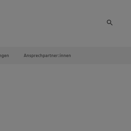
ngen
Ansprechpartner:innen
Mitarbeiter:innen
EDEKA Campus
Digitales Lernen
Veranstaltungen &
Wettbewerbe