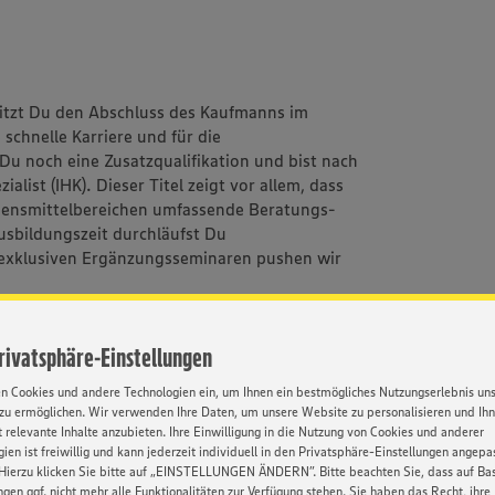
itzt Du den Abschluss des Kaufmanns im
 schnelle Karriere und für die
Du noch eine Zusatzqualifikation und bist nach
ialist (IHK). Dieser Titel zeigt vor allem, dass
Lebensmittelbereichen umfassende Beratungs-
sbildungszeit durchläufst Du
 exklusiven Ergänzungsseminaren pushen wir
Privatsphäre-Einstellungen
en Cookies und andere Technologien ein, um Ihnen ein bestmögliches Nutzungserlebnis un
m 2. Lehrjahr 1660,- und im 3. Lehrjahr 1930,-
zu ermöglichen. Wir verwenden Ihre Daten, um unsere Website zu personalisieren und Ih
 relevante Inhalte anzubieten. Ihre Einwilligung in die Nutzung von Cookies und anderer
ien ist freiwillig und kann jederzeit individuell in den Privatsphäre-Einstellungen angepa
IHK) gibt es nur bei uns
Hierzu klicken Sie bitte auf „EINSTELLUNGEN ÄNDERN”. Bitte beachten Sie, dass auf Basi
ngen ggf. nicht mehr alle Funktionalitäten zur Verfügung stehen. Sie haben das Recht, ihre