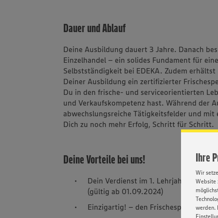
Dauer und Ablauf
Deine Ausbildung dauert 3 Jahre. Danach bes
Einzelhandel – ein solides Fundament für eine
Selbstständigkeit bei EDEKA. Zudem erhältst 
Deiner Ausbildung ein zertifizierter Frischespez
Du in den frische- und serviceorientierten 
und Verkaufskompetenz hast. Während der Au
abwechslungsreiche Tätigkeitsfelder und mit
Dich zu noch mehr Erfolg, Schritt für Schritt.
Ihre 
Deine Vorteile bei uns!
Wir setz
Dein Verdienst im 1. Lehrjahr: 1350,- i
Website 
(gültig ab 01.09.2024)
möglichst
Technolog
Einzigartig! – den Frischespezialisten (
werden. 
Einstellu