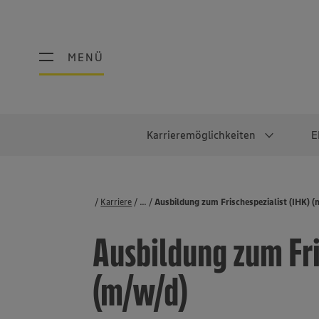
MENÜ
MENÜ
Karrieremöglichkeiten
E
Schüler:innen
Warum EDEKA?
Studierend
Berufe@ED
Karriere
...
Stellenbörse
Ausbildung zum Frischespezialist (IHK) 
Ausbildung & Duales Studium
Work-Life-Balance
Studentisches P
Einzelhandel
Ausbildung zum Fri
Schülerpraktikum
Faires Gehalt
Abschlussarbeit
Lebensmittelpro
Diversität
Werkstudierende
Lager & Logistik
(m/w/d)
Noch Fragen?
IT