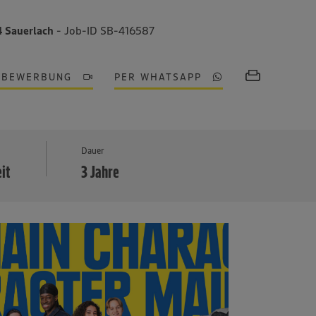
4 Sauerlach
- Job-ID SB-416587
OBEWERBUNG
PER WHATSAPP
MEHR
Dauer
eit
3 Jahre