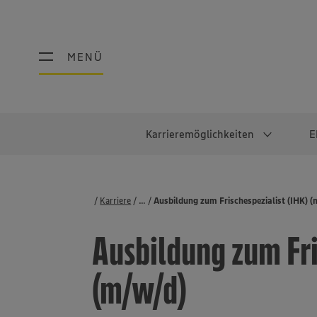
MENÜ
MENÜ
Karrieremöglichkeiten
E
Schüler:innen
Warum EDEKA?
Studierend
Berufe@ED
Karriere
...
Stellenbörse
Ausbildung zum Frischespezialist (IHK) 
Ausbildung & Duales Studium
Work-Life-Balance
Studentisches P
Einzelhandel
Ausbildung zum Fri
Schülerpraktikum
Faires Gehalt
Abschlussarbeit
Lebensmittelpro
Diversität
Werkstudierende
Lager & Logistik
(m/w/d)
Noch Fragen?
IT