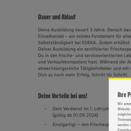
Dauer und Ablauf
Deine Ausbildung dauert 3 Jahre. Danach bes
Einzelhandel – ein solides Fundament für eine
Selbstständigkeit bei EDEKA. Zudem erhältst 
Deiner Ausbildung ein zertifizierter Frischespez
Du in den frische- und serviceorientierten 
und Verkaufskompetenz hast. Während der Au
abwechslungsreiche Tätigkeitsfelder und mit
Dich zu noch mehr Erfolg, Schritt für Schritt.
Ihre 
Deine Vorteile bei uns!
Wir setz
Dein Verdienst im 1. Lehrjahr: 1350,- i
Website 
(gültig ab 01.09.2024)
möglichst
Technolog
Einzigartig! – den Frischespezialisten (
werden. 
Einstellu