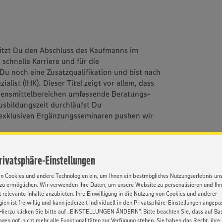
itzt Du den Abschluss des Kaufmanns im
 schnelle Karriere und für die
Du noch eine Zusatzqualifikation und bist nach
ialist (IHK). Dieser Titel zeigt vor allem, dass
Lebensmittelbereichen umfassende Beratungs-
sbildungszeit durchläufst Du
 exklusiven Ergänzungsseminaren pushen wir
Privatsphäre-Einstellungen
en Cookies und andere Technologien ein, um Ihnen ein bestmögliches Nutzungserlebnis un
m 2. Lehrjahr 1660,- und im 3. Lehrjahr 1930,-
zu ermöglichen. Wir verwenden Ihre Daten, um unsere Website zu personalisieren und Ih
 relevante Inhalte anzubieten. Ihre Einwilligung in die Nutzung von Cookies und anderer
ien ist freiwillig und kann jederzeit individuell in den Privatsphäre-Einstellungen angepa
IHK) gibt es nur bei uns
Hierzu klicken Sie bitte auf „EINSTELLUNGEN ÄNDERN”. Bitte beachten Sie, dass auf Basi
ngen ggf. nicht mehr alle Funktionalitäten zur Verfügung stehen. Sie haben das Recht, ihre