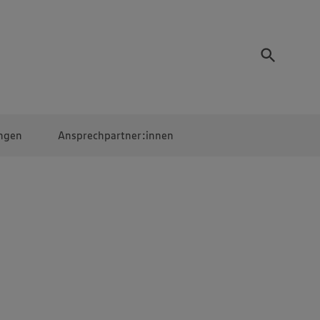
ngen
Ansprechpartner:innen
Mitarbeiter:innen
EDEKA Campus
Digitales Lernen
Veranstaltungen &
Wettbewerbe