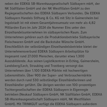
neben der EDEKA SB-Warenhausgesellschaft Südbayern mbH, der
NK Südfilialen GmbH und der NK Westfilialen GmbH zu den
Regiegesellschaften des EDEKA Südbayern Verbundes. Die EDEKA
Südbayern Handels Stiftung & Co. KG mit Sitz in Gaimersheim bei
Ingolstadt ist mit einem Gesamtjahresumsatz von mehr als 4,82
Milliarden Euro im Jahr 2024 die Nummer Eins unter den
Einzelhandelsunternehmen im südbayerischen Raum. Zum
Unternehmen gehören auch die Produktionsbetriebe Südbayerische
Fleischwaren GmbH und die Backstube Wünsche GmbH.
Einschließlich der selbständigen Einzelhandelsbetriebe bietet der
Unternehmensverbund EDEKA Südbayern Arbeitsplätze für
insgesamt rund 27.000 Menschen, darunter etwa 1.300
Auszubildende. Aus seinen Logistikzentren in Eching, Gaimersheim,
Landsberg/Lech, Straubing und Trostberg versorgt das
Unternehmen über 1.100 EDEKA-Märkte mit hochwertigen
Lebensmitteln. Über 900 der Super- und Verbrauchermärkte
werden durch rund 530 selbständige Einzelhändlerinnen und
Einzelhändler geführt. Die übrigen werden von 100-prozentigen
Tochtergesellschaften der EDEKA Südbayern in Eigenregie
betrieben (Neukauf Südbayern GmbH, NK Südfilialen GmbH, EDEKA
SB-Warenhausgesellschaft Südbayern mbH, NK Westfilialen
GmbH). Mit TRINKGUT verfügt die EDEKA Südbayern außerdem