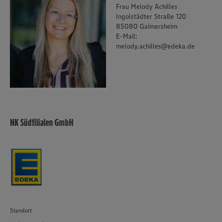
Policy unter den Stichworten „YouTube” und „Vimeo”.
Frau Melody Achilles
Ingolstädter Straße 120
85080 Gaimersheim
E-Mail:
melody.achilles@edeka.de
NK Südfilialen GmbH
Standort