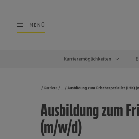
MENÜ
MENÜ
Karrieremöglichkeiten
E
Schüler:innen
Warum EDEKA?
Studierend
Berufe@ED
Karriere
...
Stellenbörse
Ausbildung zum Frischespezialist (IHK) 
Ausbildung & Duales Studium
Work-Life-Balance
Studentisches P
Einzelhandel
Ausbildung zum Fri
Schülerpraktikum
Faires Gehalt
Abschlussarbeit
Lebensmittelpro
Diversität
Werkstudierende
Lager & Logistik
(m/w/d)
Noch Fragen?
IT