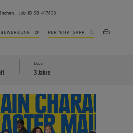
München
- Job-ID SB-417403
OBEWERBUNG
PER WHATSAPP
MEHR
Dauer
eit
3 Jahre