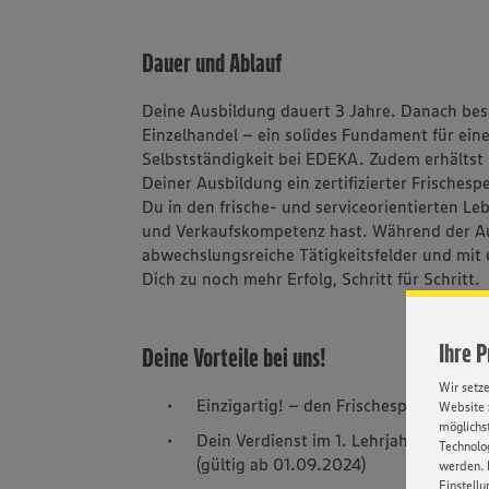
Dauer und Ablauf
Deine Ausbildung dauert 3 Jahre. Danach bes
Einzelhandel – ein solides Fundament für eine
Selbstständigkeit bei EDEKA. Zudem erhältst 
Deiner Ausbildung ein zertifizierter Frischespez
Du in den frische- und serviceorientierten 
und Verkaufskompetenz hast. Während der Au
abwechslungsreiche Tätigkeitsfelder und mit
Dich zu noch mehr Erfolg, Schritt für Schritt.
Ihre 
Deine Vorteile bei uns!
Wir setz
Einzigartig! – den Frischespezialisten (
Website 
möglichst
Dein Verdienst im 1. Lehrjahr: 1350,- i
Technolog
(gültig ab 01.09.2024)
werden. 
Einstellu