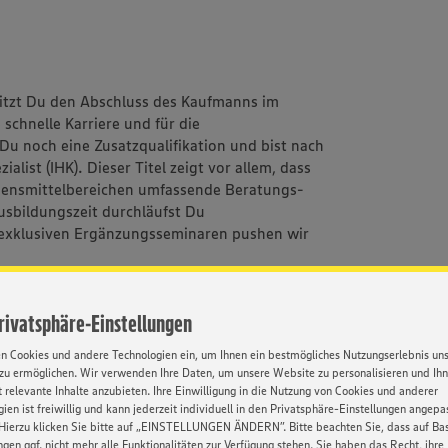
itzt Du den Abschluss des Kaufmanns im
 schnelle Karriere und für die
Du noch eine Zusatzqualifikation und bist nach
ialist (IHK). Dieser Titel zeigt vor allem, dass
Lebensmittelbereichen umfassende Beratungs-
sbildungszeit durchläufst Du
 exklusiven Ergänzungsseminaren pushen wir
Privatsphäre-Einstellungen
en Cookies und andere Technologien ein, um Ihnen ein bestmögliches Nutzungserlebnis un
IHK) gibt es nur bei uns
zu ermöglichen. Wir verwenden Ihre Daten, um unsere Website zu personalisieren und Ih
 relevante Inhalte anzubieten. Ihre Einwilligung in die Nutzung von Cookies und anderer
m 2. Lehrjahr 1660,- und im 3. Lehrjahr 1930,-
ien ist freiwillig und kann jederzeit individuell in den Privatsphäre-Einstellungen angepa
Hierzu klicken Sie bitte auf „EINSTELLUNGEN ÄNDERN”. Bitte beachten Sie, dass auf Basi
ngen ggf. nicht mehr alle Funktionalitäten zur Verfügung stehen. Sie haben das Recht, ihre