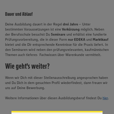
Dauer und Ablauf
Deine Ausbildung dauert in der Regel
drei Jahre
– Unter
bestimmten Voraussetzungen ist eine
Verkürzung
möglich. Neben
der Berufsschule besuchst Du
Seminare
und erhältst eine fundierte
Prüfungsvorbereitung, die in dieser Form
nur EDEKA
und
Marktkauf
bietet und die Dir entsprechende Kenntnisse für die Praxis liefert. In
den Seminaren wird neben den prüfungsrelevanten, kaufmännischen
Themen auch tieferes Fachwissen über Warenkunde vermittelt.
Wie geht's weiter?
Wenn wir Dich mit dieser Stellenausschreibung angesprochen haben
und Du Dich in dem gesuchten Profil wiederfindest, dann freuen wir
uns auf Deine Bewerbung.
Wir setzen Cookies und andere Technologien ein, um Ihnen
ein bestmögliches Nutzungserlebnis unserer Website zu
ermöglichen. Wir verwenden Ihre Daten, um unsere
Weitere Informationen über diesen Ausbildungsberuf findest Du
hier
.
Website zu personalisieren und Ihnen möglichst relevante
Inhalte anzubieten. Ihre Einwilligung in die Nutzung von
Cookies und anderer Technologien ist freiwillig und kann