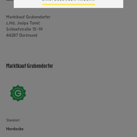
Zudem wissen wir nicht genau, wie die Anbieter der
genannten Dienste Ihre Daten verarbeiten. Weitere
Informationen zur Nutzung der Dienste finden Sie in
Marktkauf Grubendorfer
unseren Datenschutzhinweisen sowie in unserer Cookie
z.Hd. Josipa Tomić
Policy unter den Stichworten „YouTube” und „Vimeo”.
Schleefstraße 15-19
44287 Dortmund
Marktkauf Grubendorfer
Standort
Herdecke