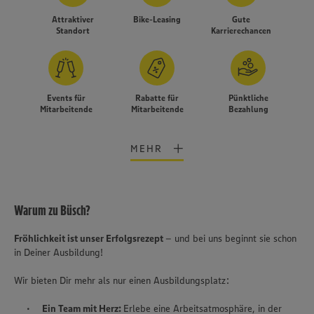
Attraktiver
Bike-Leasing
Gute
Standort
Karrierechancen
Events für
Rabatte für
Pünktliche
Mitarbeitende
Mitarbeitende
Bezahlung
MEHR
Warum zu Büsch?
Fröhlichkeit ist unser Erfolgsrezept
– und bei uns beginnt sie schon
in Deiner Ausbildung!
Wir bieten Dir mehr als nur einen Ausbildungsplatz:
Wir setzen Cookies und andere Technologien ein, um Ihnen
Ein Team mit Herz:
Erlebe eine Arbeitsatmosphäre, in der