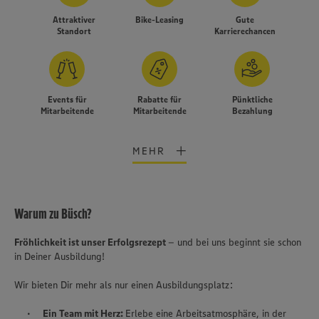
Attraktiver
Bike-Leasing
Gute
Standort
Karrierechancen
Events für
Rabatte für
Pünktliche
Mitarbeitende
Mitarbeitende
Bezahlung
MEHR
Warum zu Büsch?
Fröhlichkeit ist unser Erfolgsrezept
– und bei uns beginnt sie schon
in Deiner Ausbildung!
Wir bieten Dir mehr als nur einen Ausbildungsplatz:
Wir setzen Cookies und andere Technologien ein, um Ihnen
Ein Team mit Herz:
Erlebe eine Arbeitsatmosphäre, in der