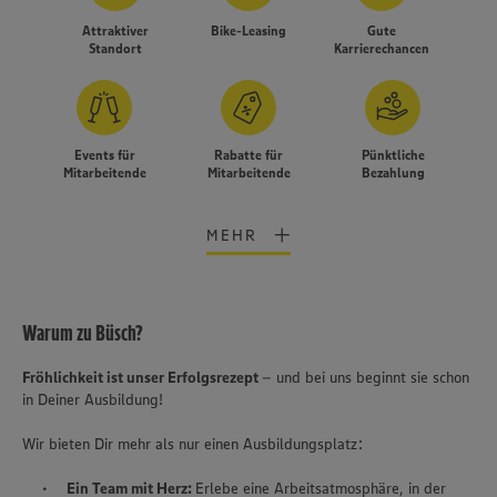
Attraktiver
Bike-Leasing
Gute
Standort
Karrierechancen
Events für
Rabatte für
Pünktliche
Mitarbeitende
Mitarbeitende
Bezahlung
MEHR
Warum zu Büsch?
Fröhlichkeit ist unser Erfolgsrezept
– und bei uns beginnt sie schon
in Deiner Ausbildung!
Wir bieten Dir mehr als nur einen Ausbildungsplatz:
Wir setzen Cookies und andere Technologien ein, um Ihnen
Ein Team mit Herz:
Erlebe eine Arbeitsatmosphäre, in der