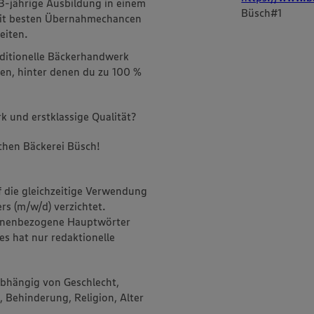
3-jährige Ausbildung in einem
Büsch#1
mit besten Übernahmechancen
eiten.
aditionelle Bäckerhandwerk
en, hinter denen du zu 100 %
k und erstklassige Qualität?
chen Bäckerei Büsch!
f die gleichzeitige Verwendung
rs (m/w/d) verzichtet.
onenbezogene Hauptwörter
es hat nur redaktionelle
abhängig von Geschlecht,
, Behinderung, Religion, Alter