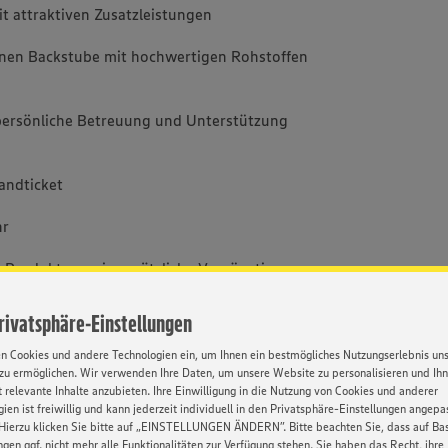
t attraktiven Zusatzleistungen
rnen Backstube mit hochwertigen Rohstoffen
 persönliche Betreuung und Unterstützung
andticket
hr
 Produkte sowie zusätzliche Vergünstigungen
Privatsphäre-Einstellungen
 das Dich unterstützt und begleitet
en Cookies und andere Technologien ein, um Ihnen ein bestmögliches Nutzungserlebnis un
Entwicklungsmöglichkeiten nach Deiner
zu ermöglichen. Wir verwenden Ihre Daten, um unsere Website zu personalisieren und Ih
 relevante Inhalte anzubieten. Ihre Einwilligung in die Nutzung von Cookies und anderer
ien ist freiwillig und kann jederzeit individuell in den Privatsphäre-Einstellungen angepa
Hierzu klicken Sie bitte auf „EINSTELLUNGEN ÄNDERN”. Bitte beachten Sie, dass auf Basi
ngen ggf. nicht mehr alle Funktionalitäten zur Verfügung stehen. Sie haben das Recht, ihre