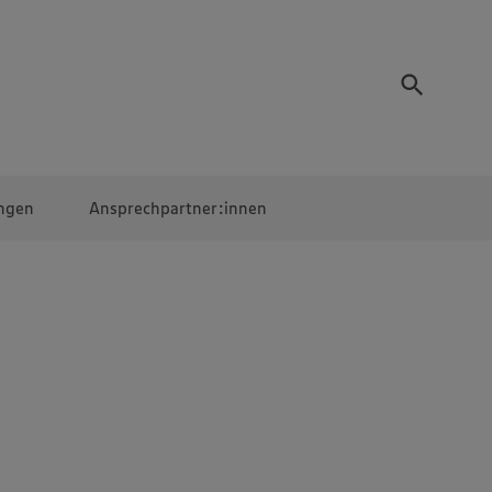
ngen
Ansprechpartner:innen
Mitarbeiter:innen
EDEKA Campus
Digitales Lernen
Veranstaltungen &
Wettbewerbe