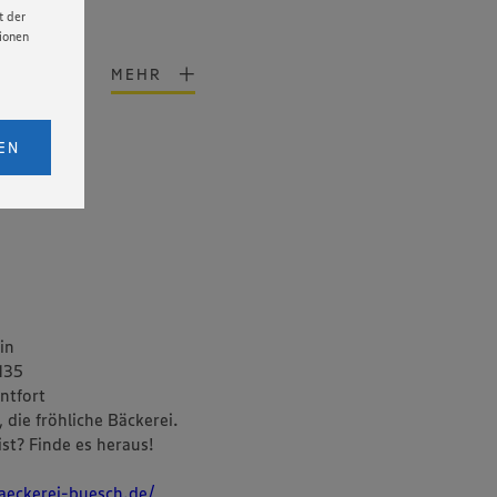
t der
tionen
MEHR
iche
licken,
lung
bs. 1
EN
eitet
senen
udem
er Cookie
in
135
ntfort
 die fröhliche Bäckerei.
st? Finde es heraus!
aeckerei-buesch.de/