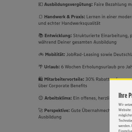
💶
Ausbildungsvergütung:
Faire Bezahlung mi
🍞
Handwerk & Praxis:
Lernen in einer mode
und echter Handwerksqualität
📚
Entwicklung:
Strukturierte Einarbeitung,
während Deiner gesamten Ausbildung
🚲
Mobilität:
JobRad-Leasing sowie Deutschl
🌴
Urlaub:
6 Wochen Erholungsurlaub pro Ja
🛍️
Mitarbeitervorteile:
30% Rabatt auf unsere
über Corporate Benefits
Ihre 
😊
Arbeitsklima:
Ein offenes, herzliches Team,
Wir setz
🚀
Perspektive:
Gute Übernahmechancen und 
Website 
möglichst
Ausbildung
Technolog
werden. 
Einstellu