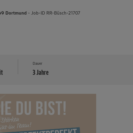
4269 Dortmund
- Job-ID RR-Büsch-21707
MEHR
Dauer
it
3 Jahre