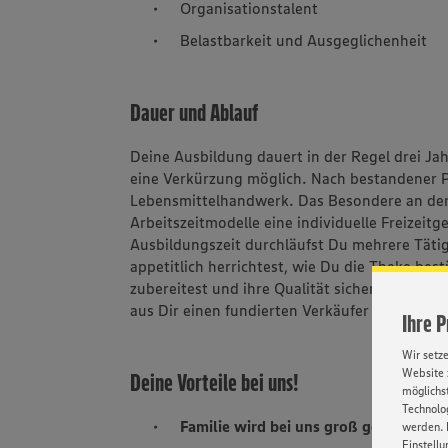
Organisationstalent
Belastbarkeit und Ausgeglichenheit
Dauer und Ablauf
Deine Ausbildung dauert in der Regel drei J
eine Verkürzung möglich. Nach bestandener P
Lebensmittelhandwerk. Das Besondere an der 
Arbeitszeitmodelle eine individuelle Freizei
Ausbildungszeit durchläufst Du mehrere Tätigk
appetitlich herrichtest, wie Du die Theke bes
zubereitest und ihre Qualität sicherst. Ziel
aus Dir einen fundierten Verkäufer und Berat
Ihre 
Wir setz
Website 
Deine Vorteile bei uns!
möglichst
Technolog
Familie wird bei uns groß geschriebe
werden. 
Einstellu