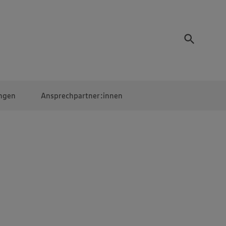
ngen
Ansprechpartner:innen
Mitarbeiter:innen
EDEKA Campus
Digitales Lernen
Veranstaltungen &
Wettbewerbe