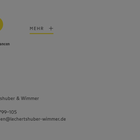
MEHR
hancen
tshuber & Wimmer
799-105
gruen@lechertshuber-wimmer.de