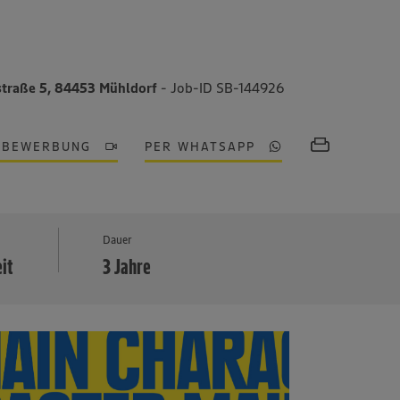
traße 5, 84453 Mühldorf
- Job-ID SB-144926
OBEWERBUNG
PER WHATSAPP
MEHR
Dauer
eit
3 Jahre