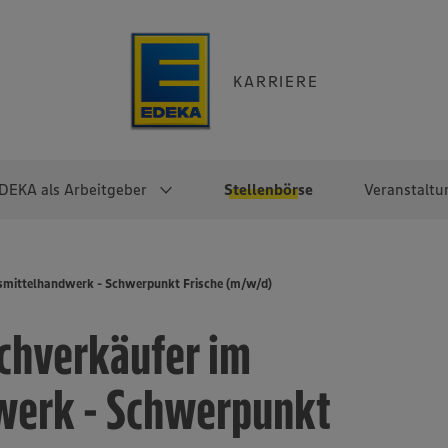
KARRIERE
DEKA als Arbeitgeber
Stellenbörse
Veranstaltu
e
EKA
Berufseinsteiger:innen
Arbeitgeber im
Berufserfahrene
smittelhandwerk - Schwerpunkt Frische (m/w/d)
Überblick
raktikum
Traineeprogramme
Berufe@EDEKA
chverkäufer im
EDEKA-Zentrale
en
duktion
Direkteinstieg
Selbstständig mit EDEKA
EDEKA Fruchtkontor
ntätigkeit
Noch Fragen?
werk - Schwerpunkt
EDEKA Foodservice
EDEKA-
Regionalgesellschaften