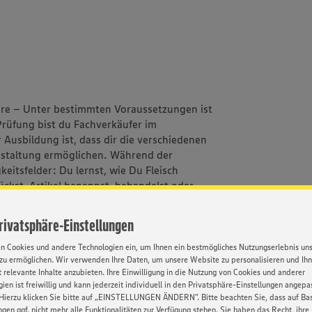
ahre – Unter bestimmten Voraussetzungen ist
rüfung bist du Fachverkäufer im
Ausbildung ist, dass dir die verschiedenen
tgestaltung ermöglichen. Während der
eitsfelder: Du lernst, wie Du Fleisch
tückst, Artikel benennst, behandelst oder
gerichtete Qualifizierungsmaßnahmen machen
er. Ist das ganz nach deinem Geschmack?
Privatsphäre-Einstellungen
en Cookies und andere Technologien ein, um Ihnen ein bestmögliches Nutzungserlebnis un
zu ermöglichen. Wir verwenden Ihre Daten, um unsere Website zu personalisieren und Ih
 relevante Inhalte anzubieten. Ihre Einwilligung in die Nutzung von Cookies und anderer
ien ist freiwillig und kann jederzeit individuell in den Privatsphäre-Einstellungen angepa
n --> wir übernehmen die Kindergartenkosten
Hierzu klicken Sie bitte auf „EINSTELLUNGEN ÄNDERN”. Bitte beachten Sie, dass auf Basi
ngen ggf. nicht mehr alle Funktionalitäten zur Verfügung stehen. Sie haben das Recht, ihre