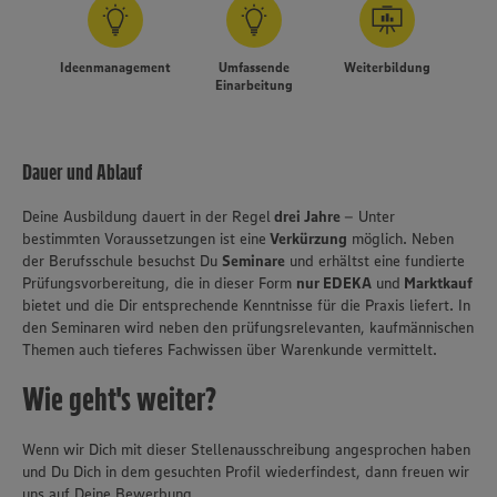
Ideenmanagement
Umfassende
Weiterbildung
Einarbeitung
Dauer und Ablauf
Deine Ausbildung dauert in der Regel
drei Jahre
– Unter
bestimmten Voraussetzungen ist eine
Verkürzung
möglich. Neben
der Berufsschule besuchst Du
Seminare
und erhältst eine fundierte
Prüfungsvorbereitung, die in dieser Form
nur EDEKA
und
Marktkauf
bietet und die Dir entsprechende Kenntnisse für die Praxis liefert. In
den Seminaren wird neben den prüfungsrelevanten, kaufmännischen
Themen auch tieferes Fachwissen über Warenkunde vermittelt.
Wie geht's weiter?
Wenn wir Dich mit dieser Stellenausschreibung angesprochen haben
und Du Dich in dem gesuchten Profil wiederfindest, dann freuen wir
Wir setzen Cookies und andere Technologien ein, um Ihnen
uns auf Deine Bewerbung.
ein bestmögliches Nutzungserlebnis unserer Website zu