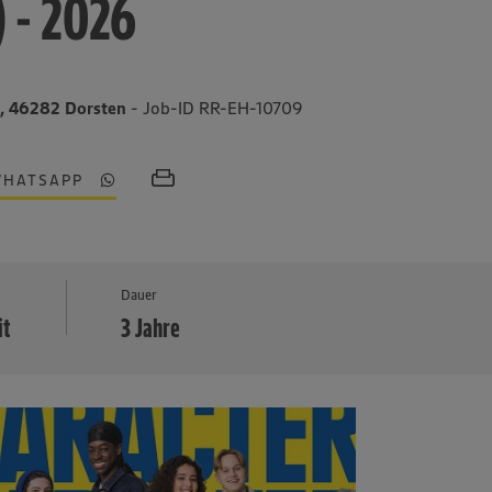
) - 2026
3, 46282 Dorsten
- Job-ID RR-EH-10709
WHATSAPP
MEHR
Dauer
it
3 Jahre