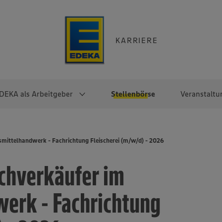
KARRIERE
DEKA als Arbeitgeber
Stellenbörse
Veranstaltu
e
EKA
Berufseinsteiger:innen
Arbeitgeber im
Berufserfahrene
mittelhandwerk - Fachrichtung Fleischerei (m/w/d) - 2026
Überblick
raktikum
Traineeprogramme
Berufe@EDEKA
chverkäufer im
EDEKA-Zentrale
en
duktion
Direkteinstieg
Selbstständig mit EDEKA
EDEKA Fruchtkontor
ntätigkeit
Noch Fragen?
erk - Fachrichtung
EDEKA Foodservice
EDEKA-
Regionalgesellschaften