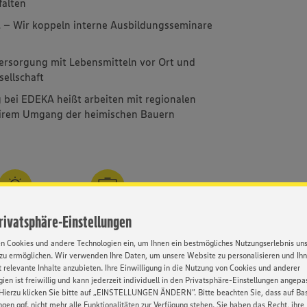
falten
l
– Wir koppeln interne Ausbildungsseminare
Versorgung mit Lebensmitteln vor Ort und
sellschaft
 bei EDEKA heißt arbeiten mit regionalen
airem Umgang der heimischen Bauern
mfassende
Weiterbildung
Privatsphäre-Einstellungen
narbeitung
en Cookies und andere Technologien ein, um Ihnen ein bestmögliches Nutzungserlebnis un
zu ermöglichen. Wir verwenden Ihre Daten, um unsere Website zu personalisieren und Ih
 relevante Inhalte anzubieten. Ihre Einwilligung in die Nutzung von Cookies und anderer
ien ist freiwillig und kann jederzeit individuell in den Privatsphäre-Einstellungen angepa
Hierzu klicken Sie bitte auf „EINSTELLUNGEN ÄNDERN”. Bitte beachten Sie, dass auf Basi
Kontakt
ngen ggf. nicht mehr alle Funktionalitäten zur Verfügung stehen. Sie haben das Recht, ihre