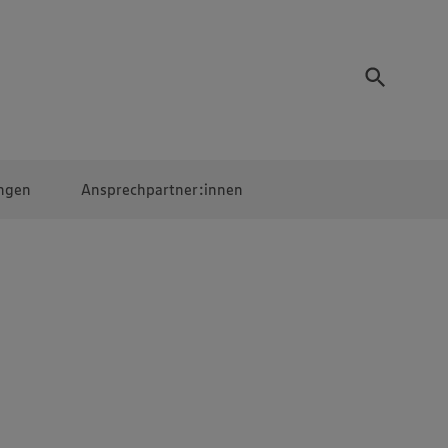
ngen
Ansprechpartner:innen
Mitarbeiter:innen
EDEKA Campus
Digitales Lernen
Veranstaltungen &
Wettbewerbe