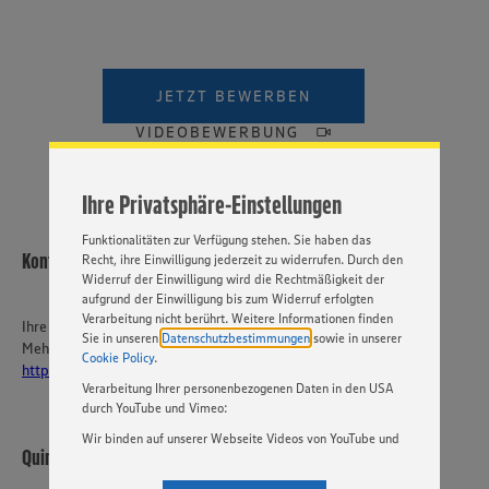
Wir setzen Cookies und andere Technologien ein, um Ihnen
ein bestmögliches Nutzungserlebnis unserer Website zu
ermöglichen. Wir verwenden Ihre Daten, um unsere
JETZT BEWERBEN
Website zu personalisieren und Ihnen möglichst relevante
Inhalte anzubieten. Ihre Einwilligung in die Nutzung von
VIDEOBEWERBUNG
Cookies und anderer Technologien ist freiwillig und kann
jederzeit individuell in den Privatsphäre-Einstellungen
angepasst werden. Hierzu klicken Sie bitte auf
Ihre Privatsphäre-Einstellungen
„EINSTELLUNGEN ÄNDERN”. Bitte beachten Sie, dass auf
Basis Ihrer Einstellungen ggf. nicht mehr alle
Funktionalitäten zur Verfügung stehen. Sie haben das
Kontakt
Recht, ihre Einwilligung jederzeit zu widerrufen. Durch den
Widerruf der Einwilligung wird die Rechtmäßigkeit der
aufgrund der Einwilligung bis zum Widerruf erfolgten
Verarbeitung nicht berührt. Weitere Informationen finden
Ihre Ansprechperson
Sie in unseren
Datenschutzbestimmungen
sowie in unserer
Mehr über EDEKA Südwest:
Cookie Policy
.
https://karriere-edeka.de/
Verarbeitung Ihrer personenbezogenen Daten in den USA
durch YouTube und Vimeo:
Wir binden auf unserer Webseite Videos von YouTube und
Quint Warenhandel GmbH
Vimeo ein. Wenn Sie auf „Zustimmen” klicken, ohne die
Einstellungen bezüglich YouTube und Vimeo zu ändern,