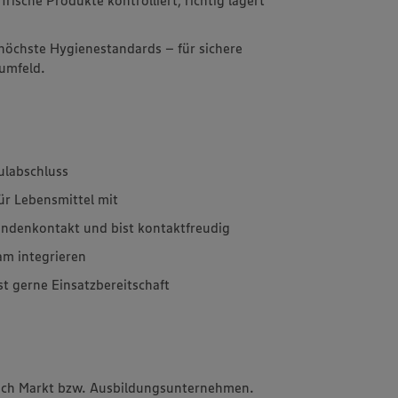
 höchste Hygienestandards – für sichere
sumfeld.
ulabschluss
für Lebensmittel mit
undenkontakt und bist kontaktfreudig
am integrieren
st gerne Einsatzbereitschaft
 nach Markt bzw. Ausbildungsunternehmen.