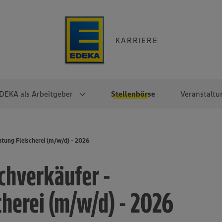
KARRIERE
DEKA als Arbeitgeber
Stellenbörse
Veranstaltu
e
EKA
Berufseinsteiger:innen
Arbeitgeber im
Berufserfahrene
tung Fleischerei (m/w/d) - 2026
Überblick
raktikum
Traineeprogramme
Berufe@EDEKA
chverkäufer -
EDEKA-Zentrale
en
duktion
Direkteinstieg
Selbstständig mit EDEKA
EDEKA Fruchtkontor
ntätigkeit
Noch Fragen?
cherei (m/w/d) - 2026
EDEKA Foodservice
EDEKA-
Regionalgesellschaften