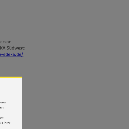
person
EKA Südwest:
re-edeka.de/
serer
nen
sst
s Ihrer