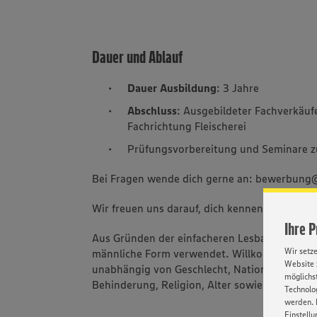
Dauer und Ablauf
Dauer Ausbildung
: 3 Jahre
Abschluss
: Ausgebildeter Fachverkäu
Fachrichtung Fleischerei
Prüfungsvorbereitung und Seminare zu
Bei Fragen wende dich gerne an: bewerbun
Wir freuen uns darauf, dich kennenzulernen!
Ihre 
Aus Gründen der einfacheren Lesbarkeit wird 
Wir setz
männliche Form verwendet. Willkommen sind 
Website 
unabhängig von Geschlecht, Nationalität, ethn
möglichst
Behinderung, Religion, Alter sowie sexueller 
Technolog
werden. 
Einstellu