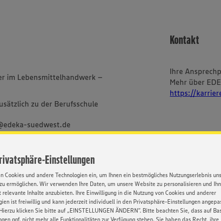
Kontakt
Ihre Ansprech
fer im Lebensmittelhandwerk –
Mehr über ED
https://karrie
sätzlich zu der Berufsschule
g@edeka-suedwest.de
Privatsphäre-Einstellungen
im Textverlauf nur die
en Cookies und andere Technologien ein, um Ihnen ein bestmögliches Nutzungserlebnis un
bei uns alle Menschen -
zu ermöglichen. Wir verwenden Ihre Daten, um unsere Website zu personalisieren und Ih
ischer und sozialer Herkunft,
 relevante Inhalte anzubieten. Ihre Einwilligung in die Nutzung von Cookies und anderer
Orientierung und Identität.
ien ist freiwillig und kann jederzeit individuell in den Privatsphäre-Einstellungen angepa
Hierzu klicken Sie bitte auf „EINSTELLUNGEN ÄNDERN”. Bitte beachten Sie, dass auf Basi
ngen ggf. nicht mehr alle Funktionalitäten zur Verfügung stehen. Sie haben das Recht, ihre