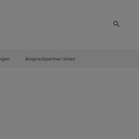
ngen
Ansprechpartner:innen
Mitarbeiter:innen
EDEKA Campus
Digitales Lernen
Veranstaltungen &
Wettbewerbe