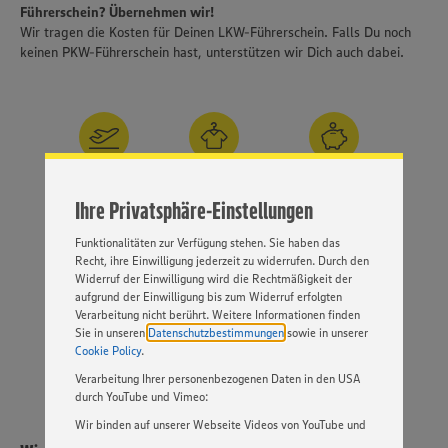
Führerschein? Übernehmen wir!
Wir tragen die Kosten für Deinen LKW-Führerschein. Falls Du noch
keinen PKW-Führerschein hast, unterstützen wir Dich auch dabei.
Wir setzen Cookies und andere Technologien ein, um Ihnen
ein bestmögliches Nutzungserlebnis unserer Website zu
ermöglichen. Wir verwenden Ihre Daten, um unsere
Website zu personalisieren und Ihnen möglichst relevante
Inhalte anzubieten. Ihre Einwilligung in die Nutzung von
Cookies und anderer Technologien ist freiwillig und kann
jederzeit individuell in den Privatsphäre-Einstellungen
30 Tage Urlaub
Arbeitskleidung
Betriebl.
angepasst werden. Hierzu klicken Sie bitte auf
Altersvorsorge
Ihre Privatsphäre-Einstellungen
„EINSTELLUNGEN ÄNDERN”. Bitte beachten Sie, dass auf
Basis Ihrer Einstellungen ggf. nicht mehr alle
Funktionalitäten zur Verfügung stehen. Sie haben das
Recht, ihre Einwilligung jederzeit zu widerrufen. Durch den
Widerruf der Einwilligung wird die Rechtmäßigkeit der
EDEKA
Gute
Kantine
aufgrund der Einwilligung bis zum Widerruf erfolgten
Versicherungsdienst
Karrierechancen
Verarbeitung nicht berührt. Weitere Informationen finden
Sie in unseren
Datenschutzbestimmungen
sowie in unserer
Cookie Policy
.
MEHR
Verarbeitung Ihrer personenbezogenen Daten in den USA
durch YouTube und Vimeo:
Wir binden auf unserer Webseite Videos von YouTube und
Vimeo ein. Wenn Sie auf „Zustimmen” klicken, ohne die