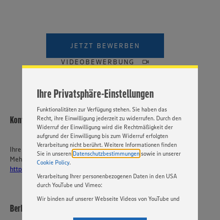
Wir setzen Cookies und andere Technologien ein, um Ihnen
ein bestmögliches Nutzungserlebnis unserer Website zu
ermöglichen. Wir verwenden Ihre Daten, um unsere
JETZT BEWERBEN
Website zu personalisieren und Ihnen möglichst relevante
Inhalte anzubieten. Ihre Einwilligung in die Nutzung von
VIDEOBEWERBUNG
Cookies und anderer Technologien ist freiwillig und kann
jederzeit individuell in den Privatsphäre-Einstellungen
angepasst werden. Hierzu klicken Sie bitte auf
Ihre Privatsphäre-Einstellungen
„EINSTELLUNGEN ÄNDERN”. Bitte beachten Sie, dass auf
Basis Ihrer Einstellungen ggf. nicht mehr alle
Funktionalitäten zur Verfügung stehen. Sie haben das
Kontakt
Recht, ihre Einwilligung jederzeit zu widerrufen. Durch den
Widerruf der Einwilligung wird die Rechtmäßigkeit der
aufgrund der Einwilligung bis zum Widerruf erfolgten
Verarbeitung nicht berührt. Weitere Informationen finden
Ihre Ansprechperson
Sie in unseren
Datenschutzbestimmungen
sowie in unserer
Mehr über EDEKA Südwest:
Cookie Policy
.
https://karriere-edeka.de/
Verarbeitung Ihrer personenbezogenen Daten in den USA
durch YouTube und Vimeo:
Wir binden auf unserer Webseite Videos von YouTube und
Berberich Torsten e.K.
Vimeo ein. Wenn Sie auf „Zustimmen” klicken, ohne die
Einstellungen bezüglich YouTube und Vimeo zu ändern,