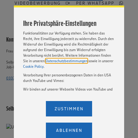
VIDEOBEWERBUNG
PER WHATSAPP
Cookies und anderer Technologien ist freiwillig und kann
jederzeit individuell in den Privatsphäre-Einstellungen
angepasst werden. Hierzu klicken Sie bitte auf
Ihre Privatsphäre-Einstellungen
„EINSTELLUNGEN ÄNDERN”. Bitte beachten Sie, dass auf
Basis Ihrer Einstellungen ggf. nicht mehr alle
Funktionalitäten zur Verfügung stehen. Sie haben das
Kontakt
Recht, ihre Einwilligung jederzeit zu widerrufen. Durch den
Widerruf der Einwilligung wird die Rechtmäßigkeit der
aufgrund der Einwilligung bis zum Widerruf erfolgten
Frau Rosenow
Verarbeitung nicht berührt. Weitere Informationen finden
Sie in unseren
Datenschutzbestimmungen
sowie in unserer
Selbstständiger Einzelhandel
Cookie Policy
.
Job-ID: 58707
Verarbeitung Ihrer personenbezogenen Daten in den USA
033764 - 2515 4471
durch YouTube und Vimeo:
Wir binden auf unserer Webseite Videos von YouTube und
Vimeo ein. Wenn Sie auf „Zustimmen” klicken, ohne die
Einstellungen bezüglich YouTube und Vimeo zu ändern,
willigen Sie im Sinne des Art. 49 Abs. 1 Satz 1 lit. a) DSGVO
Selbstständiger Einzelhandel
ZUSTIMMEN
ein, dass Ihre Daten (IP-Adresse, Zeitstempel, ggf.
Nutzerverhalten auf unserer Webseite) an die Anbieter der
Dienste YouTube und Vimeo in den USA übermittelt und
dort verarbeitet werden. Der EuGH sieht die USA als Land
ABLEHNEN
mit einem nach europäischen Standards nicht