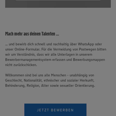
Mach mehr aus deinen Talenten ...
... und bewirb dich schnell und nachhaltig über WhatsApp oder
unser Online-Formular. Für die Vermeidung von Postwegen bitten
wir um Verständnis, dass wir alle Unterlagen in unserem
Bewerbermanagementsystem erfassen und Bewerbungsmappen
nicht zurückschicken.
Willkommen sind bei uns alle Menschen - unabhängig von
Geschlecht, Nationalität, ethnischer und sozialer Herkunft,
Behinderung, Religion, Alter sowie sexueller Orientierung.
Wir setzen Cookies und andere Technologien ein, um Ihnen
ein bestmögliches Nutzungserlebnis unserer Website zu
ermöglichen. Wir verwenden Ihre Daten, um unsere
JETZT BEWERBEN
Website zu personalisieren und Ihnen möglichst relevante
Inhalte anzubieten. Ihre Einwilligung in die Nutzung von