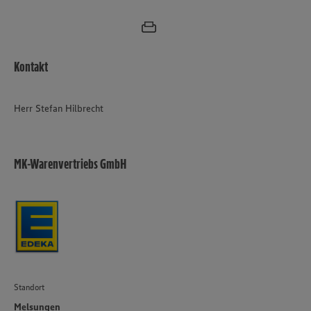
Informationen zur Nutzung der Dienste finden Sie in
unseren Datenschutzhinweisen sowie in unserer Cookie
Policy unter den Stichworten „YouTube” und „Vimeo”.
Kontakt
Herr Stefan Hilbrecht
MK-Warenvertriebs GmbH
Standort
Melsungen