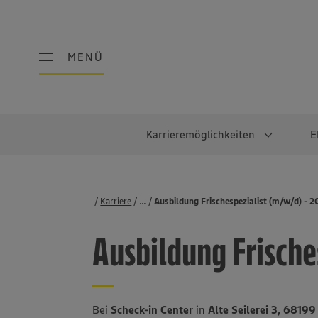
MENÜ
MENÜ
Karrieremöglichkeiten
E
Schüler:innen
Warum EDEKA?
Studierend
Berufe@ED
Karriere
...
Stellenbörse
Ausbildung Frischespezialist (m/w/d) - 
Ausbildung & Duales Studium
Work-Life-Balance
Studentisches P
Einzelhandel
Ausbildung Frische
Schülerpraktikum
Faires Gehalt
Abschlussarbeit
Lebensmittelpro
Diversität
Werkstudierende
Lager & Logistik
Noch Fragen?
IT
Bei
Scheck-in Center
in
Alte Seilerei 3, 681