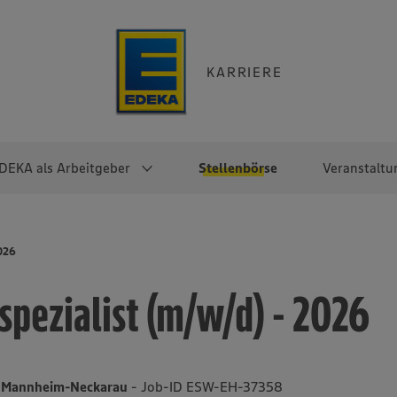
KARRIERE
DEKA als Arbeitgeber
Stellenbörse
Veranstaltu
e
EKA
Berufseinsteiger:innen
Arbeitgeber im
Berufserfahrene
2026
Überblick
raktikum
Traineeprogramme
Berufe@EDEKA
spezialist (m/w/d) - 2026
EDEKA-Zentrale
en
duktion
Direkteinstieg
Selbstständig mit EDEKA
EDEKA Fruchtkontor
ntätigkeit
Noch Fragen?
EDEKA Foodservice
EDEKA-
99 Mannheim-Neckarau
- Job-ID ESW-EH-37358
Regionalgesellschaften