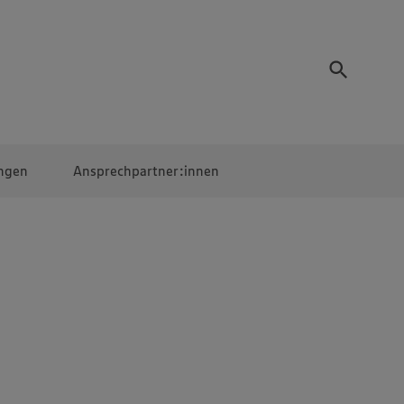
ngen
Ansprechpartner:innen
Mitarbeiter:innen
EDEKA Campus
Digitales Lernen
Veranstaltungen &
Wettbewerbe