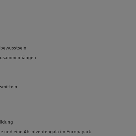
sbewusstsein
en Zusammenhängen
smitteln
bildung
he und eine Absolventengala im Europapark