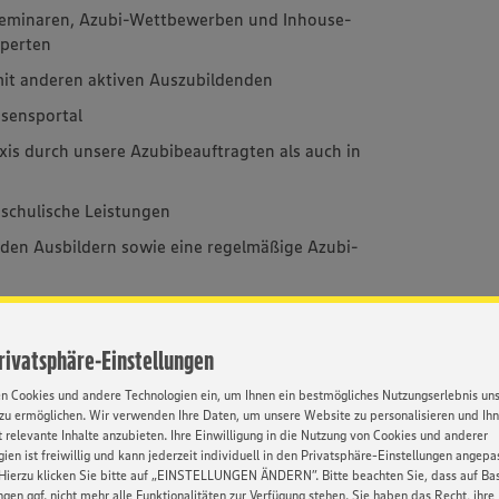
seminaren, Azubi-Wettbewerben und Inhouse-
xperten
mit anderen aktiven Auszubildenden
sensportal
xis durch unsere Azubibeauftragten als auch in
schulische Leistungen
den Ausbildern sowie eine regelmäßige Azubi-
hwuchsförderprogramme nach der Ausbildung
Privatsphäre-Einstellungen
en Cookies und andere Technologien ein, um Ihnen ein bestmögliches Nutzungserlebnis un
Kontakt
zu ermöglichen. Wir verwenden Ihre Daten, um unsere Website zu personalisieren und Ih
 relevante Inhalte anzubieten. Ihre Einwilligung in die Nutzung von Cookies und anderer
andener Prüfung sind Sie
ien ist freiwillig und kann jederzeit individuell in den Privatsphäre-Einstellungen angepa
Hierzu klicken Sie bitte auf „EINSTELLUNGEN ÄNDERN”. Bitte beachten Sie, dass auf Basi
Ihre Ansprech
ikation zum zertifizierten
ngen ggf. nicht mehr alle Funktionalitäten zur Verfügung stehen. Sie haben das Recht, ihre