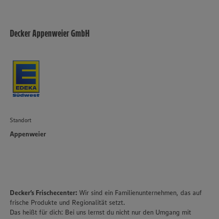
Informationen zur Nutzung der Dienste finden Sie in
unseren Datenschutzhinweisen sowie in unserer Cookie
Policy unter den Stichworten „YouTube” und „Vimeo”.
Decker Appenweier GmbH
Standort
Appenweier
Decker’s Frischecenter:
Wir sind ein Familienunternehmen, das auf
frische Produkte und Regionalität setzt.
Das heißt für dich: Bei uns lernst du nicht nur den Umgang mit