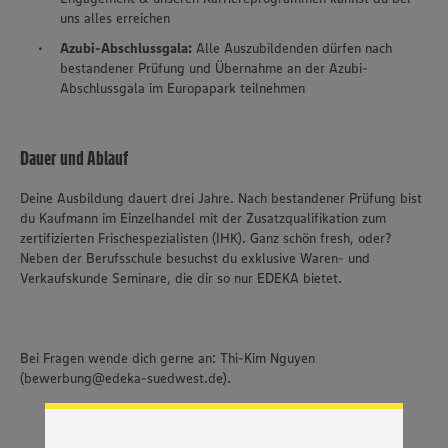
uns alles erreichen
Azubi-Abschlussgala:
Alle Auszubildenden dürfen nach
bestandener Prüfung und Übernahme an der Azubi-
Abschlussgala im Europapark teilnehmen
Dauer und Ablauf
Deine Ausbildung dauert drei Jahre. Nach bestandener Prüfung bist
du Kaufmann im Einzelhandel mit der Zusatzqualifikation zum
zertifizierten Frischespezialisten (IHK). Ganz schön fresh, oder?
Neben der Berufsschule besuchst du exklusive Waren- und
Verkaufskunde Seminare, die dir so nur EDEKA bietet.
Wir setzen Cookies und andere Technologien ein, um Ihnen
ein bestmögliches Nutzungserlebnis unserer Website zu
ermöglichen. Wir verwenden Ihre Daten, um unsere
Bei Fragen wende dich gerne an: Thi-Kim Nguyen
Website zu personalisieren und Ihnen möglichst relevante
(bewerbung@edeka-suedwest.de).
Inhalte anzubieten. Ihre Einwilligung in die Nutzung von
Cookies und anderer Technologien ist freiwillig und kann
jederzeit individuell in den Privatsphäre-Einstellungen
angepasst werden. Hierzu klicken Sie bitte auf