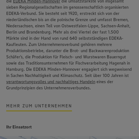
die
EDEKA Minden-Hannover
die umsatzstärkste von insgesamt
sieben Regionalgesellschaften im genossenschaftlich organisierten
EDEKA-Verbund. Sie besteht seit 1920, erstreckt sich von der
niederländischen bis an die polnische Grenze und umfasst Bremen,
Niedersachsen, einen Teil von Ostwestfalen-Lippe, Sachsen-Anhalt,
Berlin und Brandenburg. Mehr als drei Viertel der fast 1.500
Märkte sind in der Hand von rund 640 selbstständigen EDEKA-
Kaufleuten. Zum Unternehmensverbund gehören mehrere
Produktionsbetriebe, darunter die Brot- und Backwarenproduktion
Schäfer’s,
die Produktion für Fleisch- und Wurstwaren
Bauerngut
sowie das Traditionsunternehmen für Fischverarbeitung
Hagenah
in
Hamburg. Die EDEKA Minden-Hannover engagiert sich wegweisend
in Sachen Nachhaltigkeit und Klimaschutz. Seit über 100 Jahren ist
verantwortungsvolles und nachhaltiges Handeln
eines der
Grundprinzipien des Unternehmensverbundes.
MEHR ZUM UNTERNEHMEN
Ihr Einsatzort