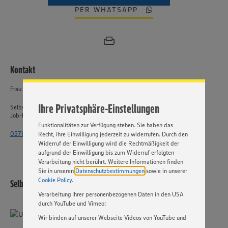
PER WHATSAPP
Wir setzen Cookies und andere Technologien ein, um Ihnen
ein bestmögliches Nutzungserlebnis unserer Website zu
ermöglichen. Wir verwenden Ihre Daten, um unsere
Website zu personalisieren und Ihnen möglichst relevante
Kontakt
Inhalte anzubieten. Ihre Einwilligung in die Nutzung von
Cookies und anderer Technologien ist freiwillig und kann
jederzeit individuell in den Privatsphäre-Einstellungen
Frau Knoop
angepasst werden. Hierzu klicken Sie bitte auf
Ihre Privatsphäre-Einstellungen
„EINSTELLUNGEN ÄNDERN”. Bitte beachten Sie, dass auf
Selbstständiger Einzelhandel
Job-ID: 62776
Basis Ihrer Einstellungen ggf. nicht mehr alle
Funktionalitäten zur Verfügung stehen. Sie haben das
0571 - 802 2141
Recht, ihre Einwilligung jederzeit zu widerrufen. Durch den
Widerruf der Einwilligung wird die Rechtmäßigkeit der
aufgrund der Einwilligung bis zum Widerruf erfolgten
Verarbeitung nicht berührt. Weitere Informationen finden
Sie in unseren
Datenschutzbestimmungen
sowie in unserer
Cookie Policy
.
Selbstständiger Einzelhandel
Verarbeitung Ihrer personenbezogenen Daten in den USA
durch YouTube und Vimeo:
Wir binden auf unserer Webseite Videos von YouTube und
Vimeo ein. Wenn Sie auf „Zustimmen” klicken, ohne die