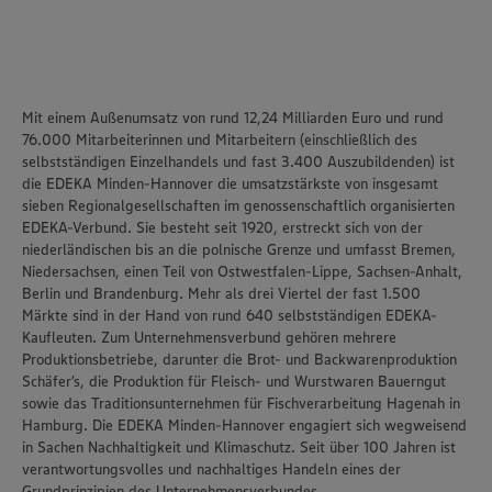
unseren Datenschutzhinweisen sowie in unserer Cookie
Policy unter den Stichworten „YouTube” und „Vimeo”.
Mit einem Außenumsatz von rund 12,24 Milliarden Euro und rund
76.000 Mitarbeiterinnen und Mitarbeitern (einschließlich des
selbstständigen Einzelhandels und fast 3.400 Auszubildenden) ist
die
EDEKA Minden-Hannover
die umsatzstärkste von insgesamt
sieben Regionalgesellschaften im genossenschaftlich organisierten
EDEKA-Verbund. Sie besteht seit 1920, erstreckt sich von der
niederländischen bis an die polnische Grenze und umfasst Bremen,
Niedersachsen, einen Teil von Ostwestfalen-Lippe, Sachsen-Anhalt,
Berlin und Brandenburg. Mehr als drei Viertel der fast 1.500
Märkte sind in der Hand von rund 640 selbstständigen EDEKA-
Kaufleuten. Zum Unternehmensverbund gehören mehrere
Produktionsbetriebe, darunter die Brot- und Backwarenproduktion
Schäfer’s
, die Produktion für Fleisch- und Wurstwaren
Bauerngut
sowie das Traditionsunternehmen für Fischverarbeitung
Hagenah
in
Hamburg. Die EDEKA Minden-Hannover engagiert sich wegweisend
in Sachen Nachhaltigkeit und Klimaschutz. Seit über 100 Jahren ist
verantwortungsvolles und nachhaltiges Handeln
eines der
Grundprinzipien des Unternehmensverbundes.