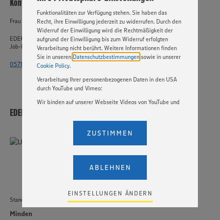
Kontakt
Basis Ihrer Einstellungen ggf. nicht mehr alle
Funktionalitäten zur Verfügung stehen. Sie haben das
Frau Wolfgang
Recht, ihre Einwilligung jederzeit zu widerrufen. Durch den
Widerruf der Einwilligung wird die Rechtmäßigkeit der
EDEKA-Markt Minden-Hannover GmbH
aufgrund der Einwilligung bis zum Widerruf erfolgten
Job-ID: 59187
Verarbeitung nicht berührt. Weitere Informationen finden
Sie in unseren
Datenschutzbestimmungen
sowie in unserer
0571 - 802 7052
Cookie Policy
.
Verarbeitung Ihrer personenbezogenen Daten in den USA
durch YouTube und Vimeo:
Wir binden auf unserer Webseite Videos von YouTube und
EDEKA-Markt Minden-Hannover GmbH
Vimeo ein. Wenn Sie auf „Zustimmen” klicken, ohne die
Einstellungen bezüglich YouTube und Vimeo zu ändern,
willigen Sie im Sinne des Art. 49 Abs. 1 Satz 1 lit. a) DSGVO
ZUSTIMMEN
ein, dass Ihre Daten (IP-Adresse, Zeitstempel, ggf.
Nutzerverhalten auf unserer Webseite) an die Anbieter der
Dienste YouTube und Vimeo in den USA übermittelt und
dort verarbeitet werden. Der EuGH sieht die USA als Land
ABLEHNEN
mit einem nach europäischen Standards nicht
angemessenen Datenschutzniveau an. Es besteht das
Risiko eines Zugriffs durch US-amerikanische Behörden.
EINSTELLUNGEN ÄNDERN
Zudem wissen wir nicht genau, wie die Anbieter der
Standort
genannten Dienste Ihre Daten verarbeiten. Weitere
Minden
Informationen zur Nutzung der Dienste finden Sie in