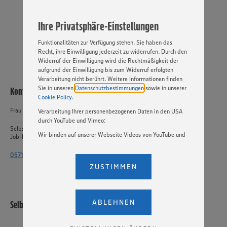
jederzeit individuell in den Privatsphäre-Einstellungen
JETZT BEWERBEN
angepasst werden. Hierzu klicken Sie bitte auf
Ihre Privatsphäre-Einstellungen
„EINSTELLUNGEN ÄNDERN”. Bitte beachten Sie, dass auf
PER WHATSAPP
Basis Ihrer Einstellungen ggf. nicht mehr alle
Funktionalitäten zur Verfügung stehen. Sie haben das
Recht, ihre Einwilligung jederzeit zu widerrufen. Durch den
Widerruf der Einwilligung wird die Rechtmäßigkeit der
aufgrund der Einwilligung bis zum Widerruf erfolgten
Verarbeitung nicht berührt. Weitere Informationen finden
Sie in unseren
Datenschutzbestimmungen
sowie in unserer
Kontakt
Cookie Policy
.
Frau Dickmann
Verarbeitung Ihrer personenbezogenen Daten in den USA
durch YouTube und Vimeo:
Selbstständiger Einzelhandel
Wir binden auf unserer Webseite Videos von YouTube und
Job-ID: 62861
Vimeo ein. Wenn Sie auf „Zustimmen” klicken, ohne die
Einstellungen bezüglich YouTube und Vimeo zu ändern,
0571 - 802 1863
willigen Sie im Sinne des Art. 49 Abs. 1 Satz 1 lit. a) DSGVO
ZUSTIMMEN
ein, dass Ihre Daten (IP-Adresse, Zeitstempel, ggf.
Nutzerverhalten auf unserer Webseite) an die Anbieter der
Dienste YouTube und Vimeo in den USA übermittelt und
dort verarbeitet werden. Der EuGH sieht die USA als Land
ABLEHNEN
Selbstständiger Einzelhandel
mit einem nach europäischen Standards nicht
angemessenen Datenschutzniveau an. Es besteht das
Risiko eines Zugriffs durch US-amerikanische Behörden.