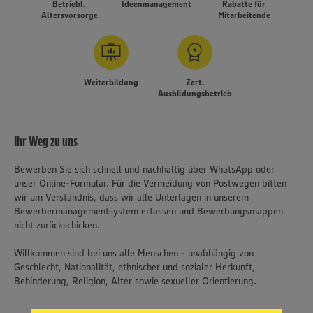
Betriebl.
Ideenmanagement
Rabatte für
Altersvorsorge
Mitarbeitende
Weiterbildung
Zert.
Ausbildungsbetrieb
Ihr Weg zu uns
Bewerben Sie sich schnell und nachhaltig über WhatsApp oder
unser Online-Formular. Für die Vermeidung von Postwegen bitten
wir um Verständnis, dass wir alle Unterlagen in unserem
Bewerbermanagementsystem erfassen und Bewerbungsmappen
nicht zurückschicken.
Wir setzen Cookies und andere Technologien ein, um Ihnen
Willkommen sind bei uns alle Menschen - unabhängig von
ein bestmögliches Nutzungserlebnis unserer Website zu
Geschlecht, Nationalität, ethnischer und sozialer Herkunft,
ermöglichen. Wir verwenden Ihre Daten, um unsere
Behinderung, Religion, Alter sowie sexueller Orientierung.
Website zu personalisieren und Ihnen möglichst relevante
Inhalte anzubieten. Ihre Einwilligung in die Nutzung von
Cookies und anderer Technologien ist freiwillig und kann