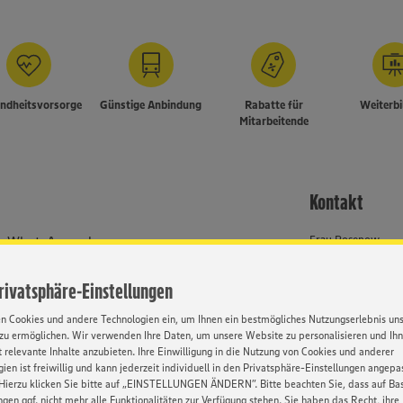
ndheitsvorsorge
Günstige Anbindung
Rabatte für
Weiterb
Mitarbeitende
Kontakt
er WhatsApp oder unser
Frau Rosenow
Selbstständiger Ei
 um Verständnis, dass wir
Privatsphäre-Einstellungen
Job-ID: 62671
bhängig von Geschlecht,
en Cookies und andere Technologien ein, um Ihnen ein bestmögliches Nutzungserlebnis un
033764 - 2515 447
zu ermöglichen. Wir verwenden Ihre Daten, um unsere Website zu personalisieren und Ih
, Behinderung, Religion, Alter
 relevante Inhalte anzubieten. Ihre Einwilligung in die Nutzung von Cookies und anderer
ien ist freiwillig und kann jederzeit individuell in den Privatsphäre-Einstellungen angepa
Hierzu klicken Sie bitte auf „EINSTELLUNGEN ÄNDERN”. Bitte beachten Sie, dass auf Basi
ngen ggf. nicht mehr alle Funktionalitäten zur Verfügung stehen. Sie haben das Recht, ihre