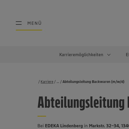
MENÜ
MENÜ
Karrieremöglichkeiten
E
Schüler:innen
Warum EDEKA?
Studierend
Berufe@ED
Karriere
...
Stellenbörse
Abteilungsleitung Backwaren (m/w/d)
Ausbildung & Duales Studium
Work-Life-Balance
Studentisches P
Einzelhandel
Abteilungsleitung
Schülerpraktikum
Faires Gehalt
Abschlussarbeit
Lebensmittelpro
Diversität
Werkstudierende
Lager & Logistik
Noch Fragen?
IT
Bei
EDEKA Lindenberg
in
Markstr. 32-34, 13