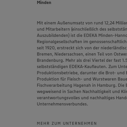
Minden
Mit einem Außenumsatz von rund 12,24 Millia
und Mitarbeitern (einschließlich des selbstst
Auszubildenden) ist die
EDEKA Minden-Hanno
Regionalgesellschaften im genossenschaftlic
seit 1920, erstreckt sich von der niederländi
Bremen, Niedersachsen, einen Teil von Ostwes
Brandenburg. Mehr als drei Viertel der fast 
selbstständigen EDEKA-Kaufleuten. Zum Un
Produktionsbetriebe, darunter die Brot- un
Produktion für Fleisch- und Wurstwaren
Bau
Fischverarbeitung
Hagenah
in Hamburg. Die 
wegweisend in Sachen Nachhaltigkeit und Klim
verantwortungsvolles und nachhaltiges Hand
Unternehmensverbundes.
MEHR ZUM UNTERNEHMEN