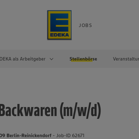
JOBS
DEKA als Arbeitgeber
Stellenbörse
Veranstaltu
e
EKA
Berufseinsteiger:innen
Arbeitgeber im
Berufserfahrene
Überblick
raktikum
Traineeprogramme
Berufe@EDEKA
 Backwaren (m/w/d)
EDEKA-Zentrale
en
duktion
Direkteinstieg
Selbstständig mit EDEKA
EDEKA Fruchtkontor
ntätigkeit
Noch Fragen?
EDEKA Foodservice
EDEKA-
409 Berlin-Reinickendorf
- Job-ID 62671
Regionalgesellschaften