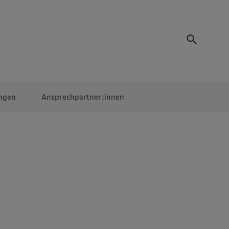
ngen
Ansprechpartner:innen
Mitarbeiter:innen
EDEKA Campus
Digitales Lernen
Veranstaltungen &
Wettbewerbe