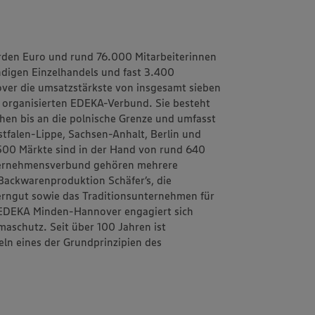
rden Euro und rund 76.000 Mitarbeiterinnen
ändigen Einzelhandels und fast 3.400
ver
die umsatzstärkste von insgesamt sieben
h organisierten EDEKA-Verbund. Sie besteht
schen bis an die polnische Grenze und umfasst
tfalen-Lippe, Sachsen-Anhalt, Berlin und
1.500 Märkte sind in der Hand von rund 640
ternehmensverbund gehören mehrere
d Backwarenproduktion
Schäfer’s
, die
erngut
sowie das Traditionsunternehmen für
EDEKA Minden-Hannover engagiert sich
aschutz. Seit über 100 Jahren ist
eln
eines der Grundprinzipien des