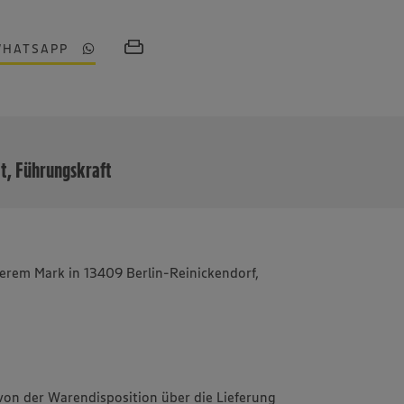
WHATSAPP
MEHR
it, Führungskraft
nserem Mark in 13409 Berlin-Reinickendorf,
von der Warendisposition über die Lieferung