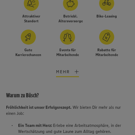
Attraktiver
Betriebl.
Bike-Leasing
Standort
Altersvorsorge
Gute
Events für
Rabatte für
Karrierechancen
Mitarbeitende
Mitarbeitende
MEHR
Warum zu Büsch?
Fröhlichkeit ist unser Erfolgsrezept.
Wir bieten Dir mehr als nur
einen Job:
Wir setzen Cookies und andere Technologien ein, um Ihnen
ein bestmögliches Nutzungserlebnis unserer Website zu
Ein Team mit Herz:
Erlebe eine Arbeitsatmosphäre, in der
ermöglichen. Wir verwenden Ihre Daten, um unsere
Wertschätzung und gute Laune zum Alltag gehören.
Website zu personalisieren und Ihnen möglichst relevante